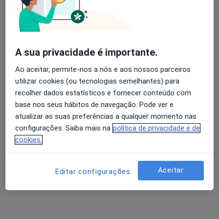
Dra. Mariana Correia
Psicólogo
A sua privacidade é importante.
10 opiniões
Ao aceitar, permite-nos a nós e aos nossos parceiros
Beja
•
Mapa
utilizar cookies (ou tecnologias semelhantes) para
Consultório de Psicologia Online - Mariana Correia - Beja
recolher dados estatísticos e fornecer conteúdo com
Terapia cognitivo - comportamental
desde 40 €
base nos seus hábitos de navegação. Pode ver e
atualizar as suas preferências a qualquer momento nas
Esse especialista não oferece agendamento online para esse endereço.
configurações. Saiba mais na
política de privacidade e de
cookies.
Solicite um atendimento
Aceitar
Editar configurações