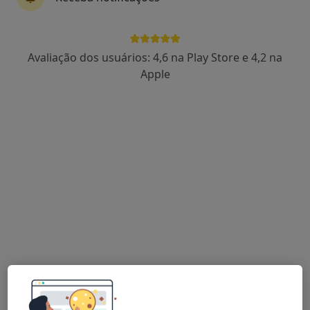
Dra. Sara Paiva
Avaliação dos usuários: 4,6 na Play Store e 4,2 na
Psicólogo
Apple
91 opiniões
Beja
•
Mapa
Consultório de Psicologia Online - Beja
Terapia cognitivo - comportamental
desde 55 €
Esse especialista não oferece agendamento online para esse endereço.
Solicite um atendimento