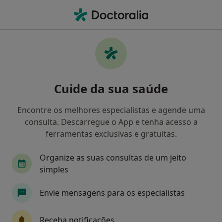
Men
Terapia Cognitivo - Comportamental • Beja, Beja
Filters
• 1
Mapa
Terapia cognitivo - comportamental, Beja
Cuide da sua saúde
Como classificamos os resultados
Encontre os melhores especialistas e agende uma
consulta. Descarregue o App e tenha acesso a
Qual é a especialização que procura?
ferramentas exclusivas e gratuitas.
Psicólogo
Psiquiatra
Organize as suas consultas de um jeito
simples
Envie mensagens para os especialistas
Receba notificações