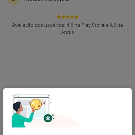
Dr. Abílio Pinha de Almeida
Avaliação dos usuários: 4,6 na Play Store e 4,2 na
Dentista
Apple
5 opiniões
Rua Vale flores Lote 11-r/c, Valença
•
Mapa
Clínica Nossa Senhora Faro
Exodontia Dentária
Preço não disponível
Esse especialista não oferece agendamento online para esse endereço.
Solicite um atendimento