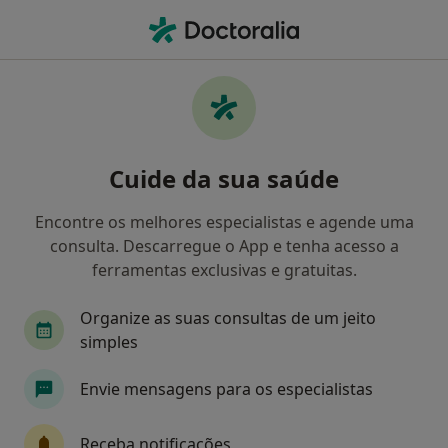
Men
Exodontia Dentária • Valença, Viana do Castelo
Filters
• 1
Mapa
Exodontia Dentária, Valença
Cuide da sua saúde
Como classificamos os resultados
Encontre os melhores especialistas e agende uma
consulta. Descarregue o App e tenha acesso a
Qual é a especialização que procura?
ferramentas exclusivas e gratuitas.
Dentista
Terapeuta da fala
Dermatologis
Organize as suas consultas de um jeito
simples
Envie mensagens para os especialistas
Receba notificações