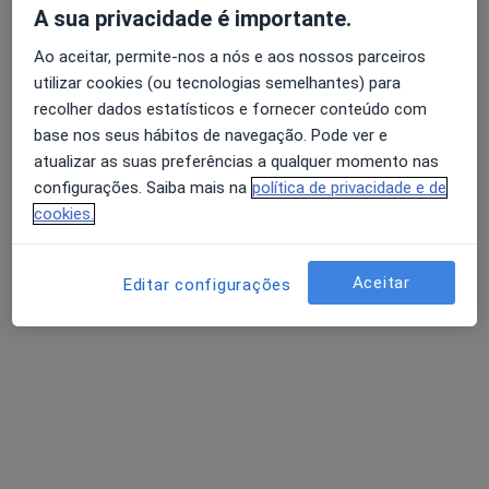
A sua privacidade é importante.
Ao aceitar, permite-nos a nós e aos nossos parceiros
Dra. Claudia Fernandes
utilizar cookies (ou tecnologias semelhantes) para
Dentista
recolher dados estatísticos e fornecer conteúdo com
2 opiniões
base nos seus hábitos de navegação. Pode ver e
atualizar as suas preferências a qualquer momento nas
Av. Sá Carneiro, Centro Comercial Europa, 1º Andar Loja 23, Valença
•
Mapa
configurações. Saiba mais na
política de privacidade e de
Costa Clínicas
cookies.
Exodontia Dentária
Preço não disponível
Esse especialista não oferece agendamento online para esse endereço.
Aceitar
Editar configurações
Solicite um atendimento