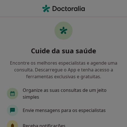
Men
Aparelho Fixo • Valença, Viana do Castelo
Filters
• 1
Mapa
Aparelho Fixo, Valença
Cuide da sua saúde
Como classificamos os resultados
Encontre os melhores especialistas e agende uma
consulta. Descarregue o App e tenha acesso a
Qual é a especialização que procura?
ferramentas exclusivas e gratuitas.
Dentista
Podologista
Terapeuta da fala
Organize as suas consultas de um jeito
simples
Envie mensagens para os especialistas
Receba notificações