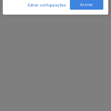
Aceitar
Editar configurações
Dr. Fred Lamas Pinheiro
Dentista
1 opinião
Morada 1
Morada 2
Urbanização Quinta das Andorinhas Bloco 2 R/C, Monção
•
Mapa
Policlinica Médico-Dentária de Monção
Aparelho Fixo
Preço não disponível
Esse especialista não oferece agendamento online para esse endereço.
Solicite um atendimento