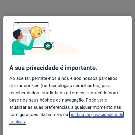
Dra. Claudia Fernandes
Dentista
2 opiniões
Av. Sá Carneiro, Centro Comercial Europa, 1º Andar Loja 23, Valença
•
Mapa
Costa Clínicas
Aparelho Fixo
Preço não disponível
A sua privacidade é importante.
Esse especialista não oferece agendamento online para esse endereço.
Ao aceitar, permite-nos a nós e aos nossos parceiros
utilizar cookies (ou tecnologias semelhantes) para
Solicite um atendimento
recolher dados estatísticos e fornecer conteúdo com
base nos seus hábitos de navegação. Pode ver e
atualizar as suas preferências a qualquer momento nas
configurações. Saiba mais na
política de privacidade e de
cookies.