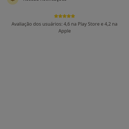
Dr. Abílio Pinha de Almeida
Avaliação dos usuários: 4,6 na Play Store e 4,2 na
Dentista
Apple
5 opiniões
Rua Vale flores Lote 11-r/c, Valença
•
Mapa
Clínica Nossa Senhora Faro
Aparelho Fixo
Preço não disponível
Esse especialista não oferece agendamento online para esse endereço.
Solicite um atendimento