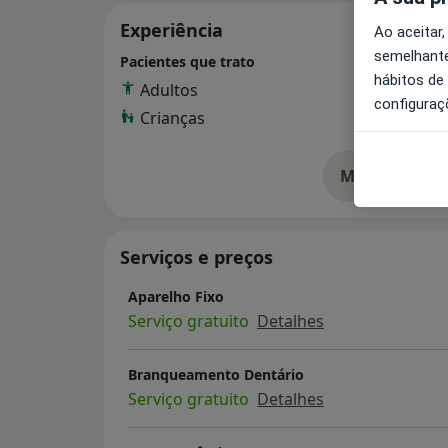
Experiência
Ao aceitar,
semelhante
Pacientes que trato
hábitos de
Adultos
configuraç
Crianças
Mostrar mais
so
Serviços e preços
Aparelho Fixo
Serviço gratuito
Detalhes
Branqueamento Dentário
Serviço gratuito
Detalhes