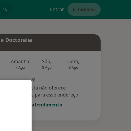
Entrar
É médico?
a Doctoralia
Amanhã
Sáb,
Dom,
Segunda-feira
Ter,
7 Ago
8 Ago
9 Ago
10 Ago
11 Ag
Esse especialista não oferece
amento online para esse endereço.
Solicite um atendimento