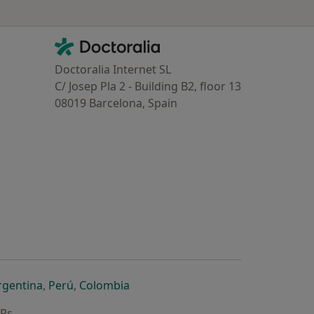
Contacto
Doctoralia - Homepage
Doctoralia Internet SL
C/ Josep Pla 2 - Building B2, floor 13
08019 Barcelona, Spain
dor
 separador
 novo separador
re num novo separador
abre num novo separador
abre num novo separador
abre num novo separador
rgentina
,
Perú
,
Colombia
ARs