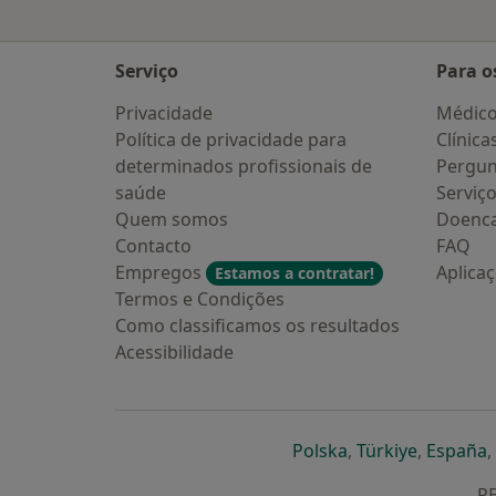
Serviço
Para o
Privacidade
Médic
Política de privacidade para
Clínica
determinados profissionais de
Pergun
saúde
Serviç
Quem somos
Doenc
Contacto
FAQ
Empregos
Aplica
Estamos a contratar!
Termos e Condições
Como classificamos os resultados
Acessibilidade
abre num novo s
abre num
a
Polska
,
Türkiye
,
España
,
RE