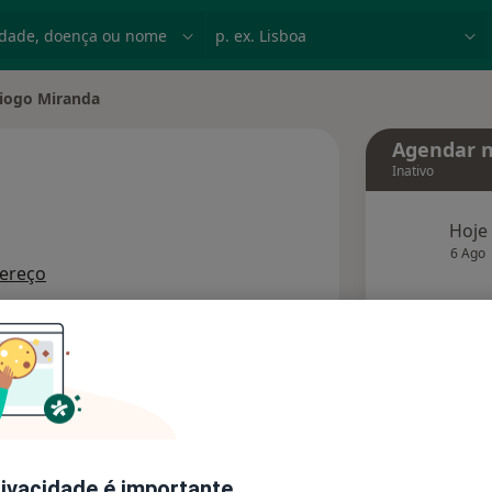
dade, doença ou nome
p. ex. Lisboa
iogo Miranda
 de cidade
Agendar n
Inativo
Hoje
especializações
6 Ago
ereço
agend
Solicite um atendimento
Consultórios
Opiniões
rivacidade é importante.