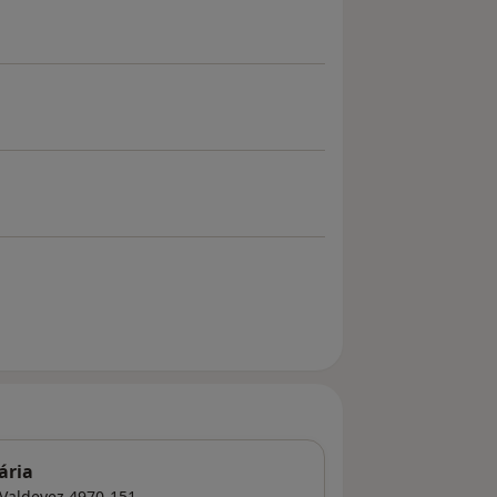
ária
 Valdevez
4970-151