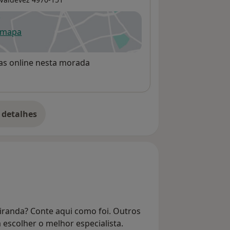
 mapa
re num novo separador
rvas online nesta morada
 detalhes
bre o endereço
iranda? Conte aqui como foi. Outros
 escolher o melhor especialista.