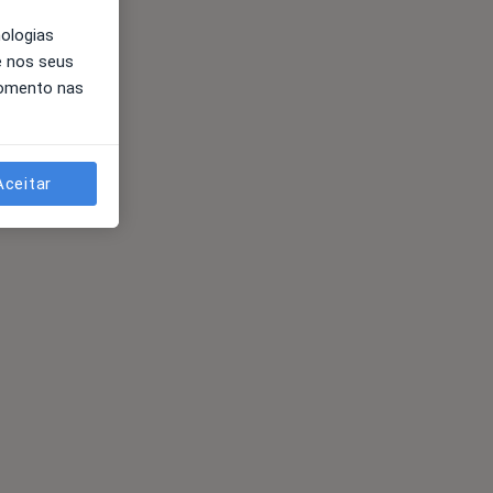
nologias
e nos seus
momento nas
Aceitar