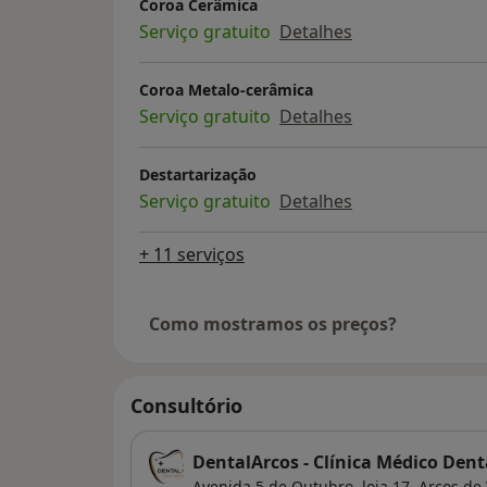
Coroa Cerâmica
Serviço gratuito
Detalhes
Coroa Metalo-cerâmica
Serviço gratuito
Detalhes
Destartarização
Serviço gratuito
Detalhes
+ 11 serviços
Como mostramos os preços?
Consultório
DentalArcos - Clínica Médico Dent
Avenida 5 de Outubro, loja 17,
Arcos de