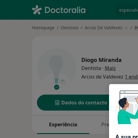
especiali
Homepage
Dentista
Arcos De Valdevez
D
Mudar
Diogo Miranda
sobre as 
Dentista
·
Mais
Arcos de Valdevez
1 end
Dados do contacto
Experiência
Preços
A sua p