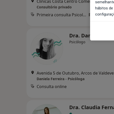
Clínicas Costa Centro Comercial Europa, 1º (e
semelhante
Consultório privado
hábitos de
Primeira consulta Psicologia
Preço não di
configuraç
Dra. Daniela Ferr
Psicólogo
Avenida 5 de Outubro, Arcos de Valdeve
Daniela Ferreira - Psicóloga
Consulta online
Dra. Claudia Fer