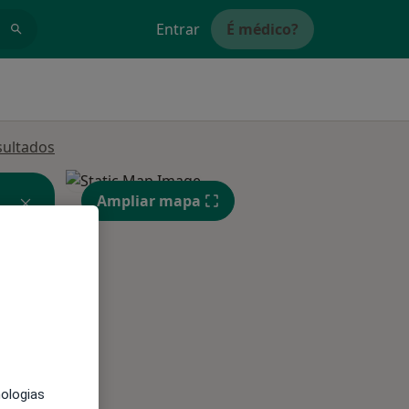
Entrar
É médico?
sultados
Ampliar mapa
Qui,
Sex,
Sáb,
13 Ago
14 Ago
15 Ago
nologias