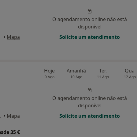
O agendamento online não está
disponível
23, Valença
•
Mapa
Solicite um atendimento
Hoje
Amanhã
Ter,
Qua
9 Ago
10 Ago
11 Ago
12 Ago
O agendamento online não está
disponível
4, Arcos de Valdevez
•
Mapa
Solicite um atendimento
esde 35 €