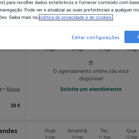
difício rosa, ao lado do campo da feira, entrada pelo exterior) , Valença
•
Mapa
Solicite um atendimento
s) para recolher dados estatísticos e fornecer conteúdo com bas
 navegação. Pode ver e atualizar as suas preferências a qualquer 
sponível
ões. Saiba mais na
política de privacidade e de cookies.
Editar configurações
eira
Hoje
Amanhã
Ter,
Qua
9 Ago
10 Ago
11 Ago
12 Ago
O agendamento online não está
disponível
z
•
Mapa
Solicite um atendimento
30 €
nandes
Hoje
Amanhã
Ter,
Qua
9 Ago
10 Ago
11 Ago
12 Ago