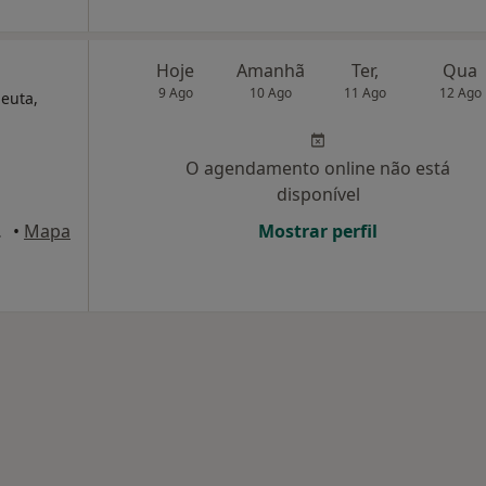
Hoje
Amanhã
Ter,
Qua
9 Ago
10 Ago
11 Ago
12 Ago
peuta,
O agendamento online não está
disponível
23, Valença
•
Mapa
Mostrar perfil
dade