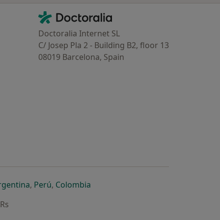
Contacto
Doctoralia - Homepage
Doctoralia Internet SL
C/ Josep Pla 2 - Building B2, floor 13
08019 Barcelona, Spain
dor
 separador
 novo separador
re num novo separador
abre num novo separador
abre num novo separador
abre num novo separador
rgentina
,
Perú
,
Colombia
ARs