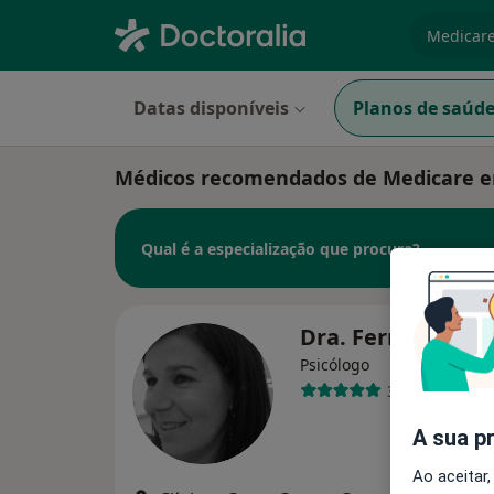
especiali
Datas disponíveis
Planos de saúd
Médicos recomendados de Medicare 
Qual é a especialização que procura?
Dra. Fernanda A
Psicólogo
3 opiniões
A sua p
Ao aceitar,