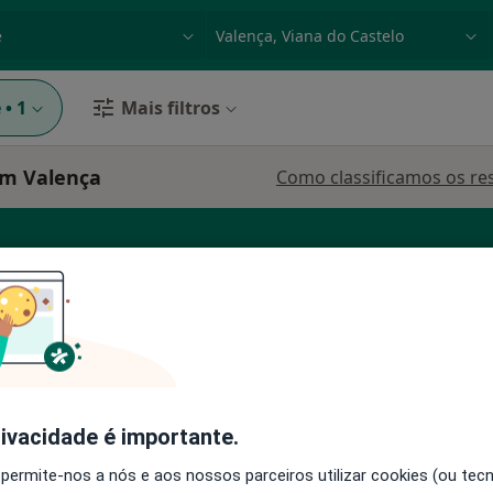
dade, doença ou nome
p. ex. Lisboa
e
•
1
Mais filtros
em Valença
Como classificamos os re
fonso
Hoje
Amanhã
Ter,
Qua
9 Ago
10 Ago
11 Ago
12 Ago
O agendamento online não está
rivacidade é importante.
disponível
 permite-nos a nós e aos nossos parceiros utilizar cookies (ou tec