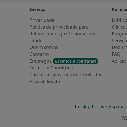
Serviço
Para o
Privacidade
Médic
Política de privacidade para
Clínica
determinados profissionais de
Pergun
saúde
Serviç
Quem somos
Doenc
Contacto
FAQ
Empregos
Aplica
Estamos a contratar!
Termos e Condições
Como classificamos os resultados
Acessibilidade
abre num novo s
abre num
a
Polska
,
Türkiye
,
España
,
RE