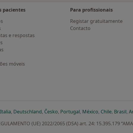
s pacientes
Para profissionais
os
Registar gratuitamente
s
Contacto
tas e respostas
os
as
ções móveis
eparador
 novo separador
bre num novo separador
abre num novo separador
abre num novo separador
abre num novo separador
abre num novo separa
abre num novo
abre num
ab
Italia
,
Deutschland
,
Česko
,
Portugal
,
México
,
Chile
,
Brasil
,
A
GULAMENTO (UE) 2022/2065 (DSA) art. 24: 15.395.179 “AM