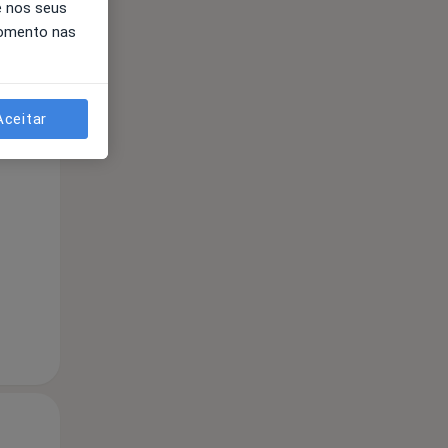
e nos seus
momento nas
Aceitar
Qui,
Sex,
Sáb,
13 Ago
14 Ago
15 Ago
Qui,
Sex,
Sáb,
13 Ago
14 Ago
15 Ago