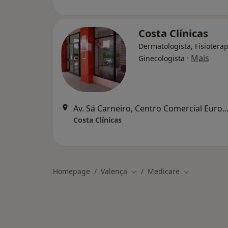
Costa Clínicas
Dermatologista, Fisiotera
·
Mais
Ginecologista
Av. Sá Carneiro, Centro Comercial Europa, 1º Andar Loja 
Costa Clínicas
Homepage
Valença
Medicare
Mudar de cidade
Mudar de ci