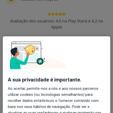
Avaliação dos usuários: 4,6 na Play Store e 4,2 na
Apple
António Oliveira
Psicólogo
Rua Conde da Covilhã, Lote D, R/Ch, Covilhã
•
Mapa
Gabinete de Psicologia Dr. António Oliveira
Consulta psicológica da criança
Serviço gratuito
A sua privacidade é importante.
Esse especialista não oferece agendamento online para esse endereço.
Ao aceitar, permite-nos a nós e aos nossos parceiros
Solicite um atendimento
utilizar cookies (ou tecnologias semelhantes) para
recolher dados estatísticos e fornecer conteúdo com
base nos seus hábitos de navegação. Pode ver e
atualizar as suas preferências a qualquer momento nas