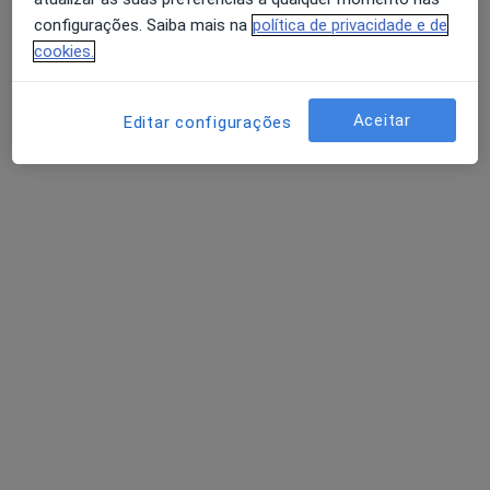
configurações. Saiba mais na
política de privacidade e de
cookies.
Aceitar
Editar configurações
Prof. Luis Alberto Coelho Maia
Psicólogo
Rua Mateus Fernandes, nº 135, Gabinetes 1 B, Covilhã, 6200 - 007 – Covilhã, Covilhã
•
Mapa
Gabinete de Psicologia Neuropsicologia Professor Doutor Luis Maia
Consulta psicológica da criança
Preço não disponível
Esse especialista não oferece agendamento online para esse endereço.
Solicite um atendimento