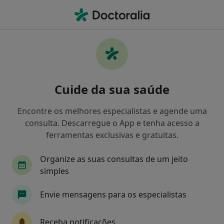
Men
Consulta Psicológica Da Criança • Covilhã, Castelo Branco
Filters
• 1
Mapa
Consulta psicológica da criança, Covilhã
Cuide da sua saúde
Como classificamos os resultados
Encontre os melhores especialistas e agende uma
consulta. Descarregue o App e tenha acesso a
Qual é a especialização que procura?
ferramentas exclusivas e gratuitas.
Psicólogo
Acupuntor
Organize as suas consultas de um jeito
simples
Fisioterapeuta
Homeopata
Envie mensagens para os especialistas
Médico de família
Veja mais
Receba notificações