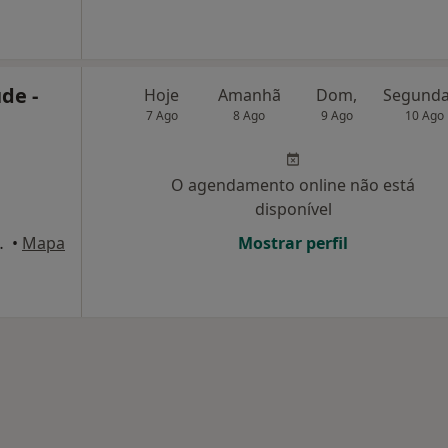
ude -
Hoje
Amanhã
Dom,
7 Ago
8 Ago
9 Ago
10 Ago
O agendamento online não está
disponível
al da Covilhã) , Covilhã
•
Mapa
Mostrar perfil