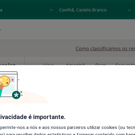
dade, doença ou nome
p. ex. Lisboa
Como classificamos os re
ereira
Hoje
Amanhã
Dom,
7 Ago
8 Ago
9 Ago
10 Ago
O agendamento online não está
disponível
ilhã
•
Mapa
Solicite um atendimento
rivacidade é importante.
 permite-nos a nós e aos nossos parceiros utilizar cookies (ou tec
s) para recolher dados estatísticos e fornecer conteúdo com bas