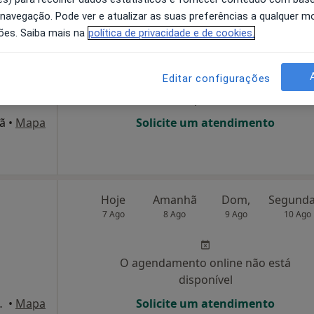
 navegação. Pode ver e atualizar as suas preferências a qualquer 
o
Hoje
Amanhã
Dom,
ões. Saiba mais na
política de privacidade e de cookies.
7 Ago
8 Ago
9 Ago
10 Ago
Editar configurações
O agendamento online não está
disponível
hã
•
Mapa
Solicite um atendimento
Hoje
Amanhã
Dom,
7 Ago
8 Ago
9 Ago
10 Ago
O agendamento online não está
disponível
al da Covilhã) , Covilhã
•
Mapa
Solicite um atendimento