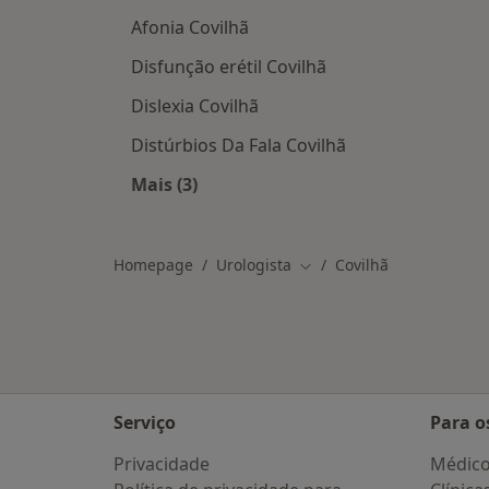
Afonia Covilhã
Disfunção erétil Covilhã
Dislexia Covilhã
Distúrbios Da Fala Covilhã
Mais (3)
Mais na categoria: As doenças mais 
Homepage
Urologista
Covilhã
Mudar de cidade
Serviço
Para o
Privacidade
Médic