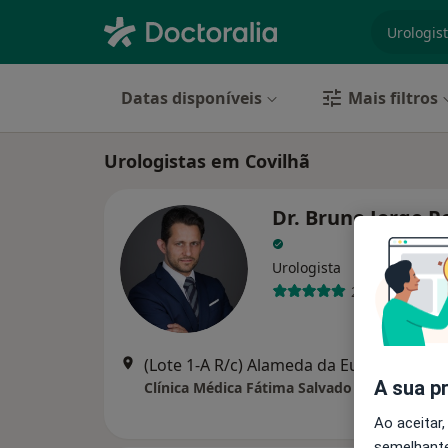
especiali
Datas disponíveis
Mais filtros
Urologistas em Covilhã
Dr. Bruno Jorge P
Urologista
2 opiniões
(Lote 1-A R/c) Alameda da Europa 1, Cov
A sua p
Clínica Médica Fátima Salvado
Ao aceitar,
semelhante