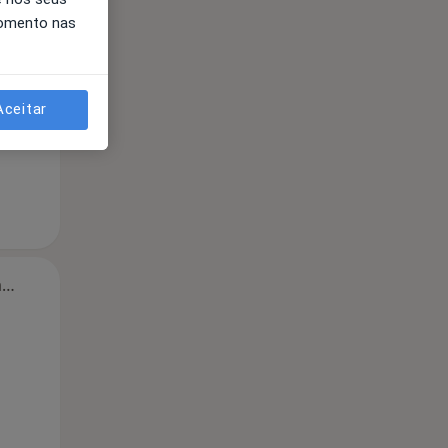
momento nas
Segunda-feira
Ter,
Qua
Qui,
11 Ago
12 Ago
13 Ago
Aceitar
Segunda-feira
Ter,
Qua
Qui,
11 Ago
12 Ago
13 Ago