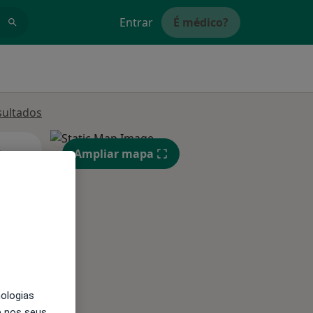
Entrar
É médico?
sultados
Segunda-feira
Ter,
Qua
Qui,
Ampliar mapa
11 Ago
12 Ago
13 Ago
nologias
e nos seus