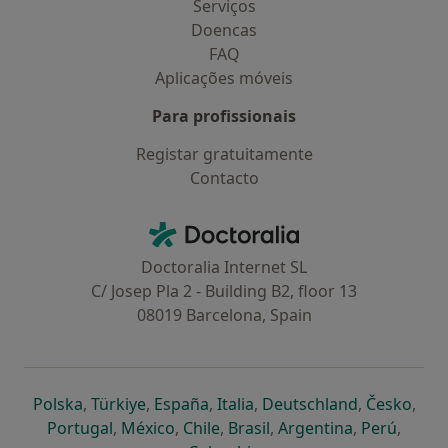
Serviços
Doencas
FAQ
Aplicações móveis
Para profissionais
Registar gratuitamente
Contacto
Contacto
Doctoralia - Homepage
Doctoralia Internet SL
C/ Josep Pla 2 - Building B2, floor 13
08019 Barcelona, Spain
abre num novo separador
abre num novo separador
abre num novo separador
abre num novo separado
abre num n
abre
Polska
,
Türkiye
,
España
,
Italia
,
Deutschland
,
Česko
,
abre num novo separador
abre num novo separador
abre num novo separador
abre num novo separa
abre num no
abre n
Portugal
,
México
,
Chile
,
Brasil
,
Argentina
,
Perú
,