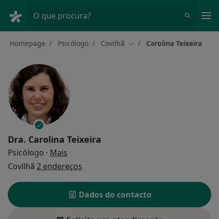
Men
O que procura?
Homepage
Psicólogo
Covilhã
Carolina Teixeira
Mudar de cidade
Dra.
Carolina Teixeira
sobre as especializações
Psicólogo
·
Mais
Covilhã
2 endereços
Dados do contacto