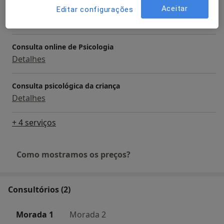
Consulta domiciliar Psicologia
Aceitar
Editar configurações
Detalhes
Consulta online de Psicologia
Detalhes
Consulta psicológica da criança
Detalhes
+ 4 serviços
Como mostramos os preços?
Consultórios (2)
Morada 1
Morada 2