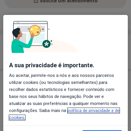
Solicite um atendimento
Experiência
Preços
Consultórios
Opiniões
Experiência
Mostrar mais detalhes
sobre a experiência
A sua privacidade é importante.
Ao aceitar, permite-nos a nós e aos nossos parceiros
Serviços e preços
utilizar cookies (ou tecnologias semelhantes) para
recolher dados estatísticos e fornecer conteúdo com
Primeira consulta Psicologia
base nos seus hábitos de navegação. Pode ver e
Detalhes
atualizar as suas preferências a qualquer momento nas
configurações. Saiba mais na
política de privacidade e de
Avaliação Psicológica
cookies.
Detalhes