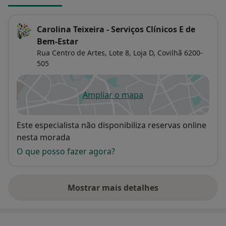
Carolina Teixeira - Serviços Clínicos E de
Bem-Estar
Rua Centro de Artes, Lote 8, Loja D,
Covilhã
6200-
505
Ampliar o mapa
abre num novo separador
Disponibilidade
Este especialista não disponibiliza reservas online
nesta morada
O que posso fazer agora?
Mostrar mais detalhes
sobre o endereço