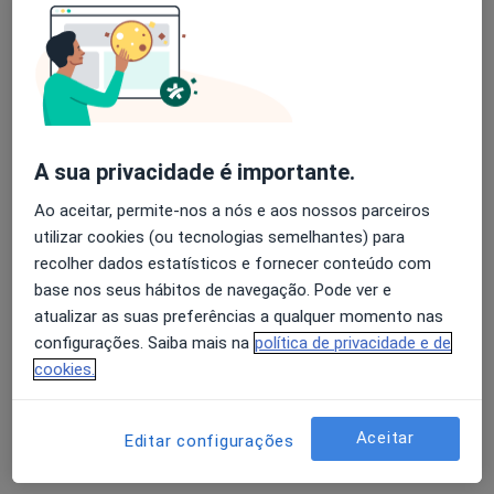
Policlinica Sra Saude - Cova Da Beira Alameda Pêro da Covilhã - Bloco 1 RC (frente ao hospital da Covilhã), Covilhã
•
Mapa
Consultório privado
Esse especialista não oferece agendamento online para esse endereço.
Avaliação dos usuários: 4,6 na Play Store e 4,2 na
Apple
Solicite um atendimento
A sua privacidade é importante.
Ao aceitar, permite-nos a nós e aos nossos parceiros
utilizar cookies (ou tecnologias semelhantes) para
recolher dados estatísticos e fornecer conteúdo com
base nos seus hábitos de navegação. Pode ver e
atualizar as suas preferências a qualquer momento nas
configurações. Saiba mais na
política de privacidade e de
Antonio Carvalho
cookies.
Psiquiatra
2 opiniões
Aceitar
Editar configurações
Clinica Serra Estrela R Marques D Avila E Bolama 161 Galerias S Silvestre 3, Covilhã
•
Mapa
Consultório privado