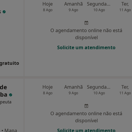
Hoje
Amanhã
Segunda-feira
Ter,
s
8 Ago
9 Ago
10 Ago
11 Ago
O agendamento online não está
disponível
Solicite um atendimento
 gratuito
 de
Hoje
Amanhã
Segunda-feira
Ter,
lba
8 Ago
9 Ago
10 Ago
11 Ago
apeuta
O agendamento online não está
disponível
a
•
Mapa
Solicite um atendimento