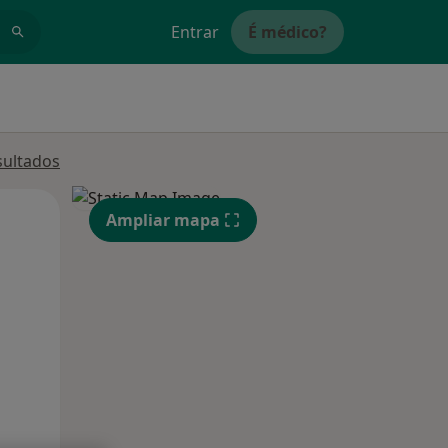
Entrar
É médico?
sultados
Qua
Qui,
Sex,
Ampliar mapa
12 Ago
13 Ago
14 Ago