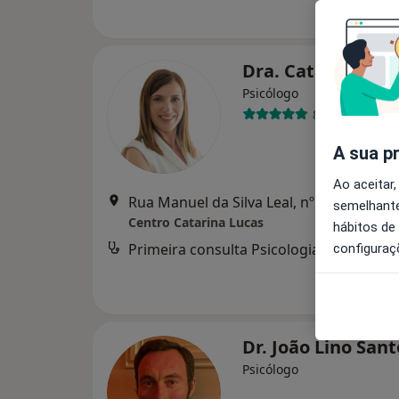
Dra. Catarina Lu
Psicólogo
86 opiniões
A sua p
Ao aceitar,
Rua Manuel da Silva Leal, nº 7A, Lisboa
•
semelhante
Centro Catarina Lucas
hábitos de
Primeira consulta Psicologia
d
configuraç
Dr. João Lino San
Psicólogo