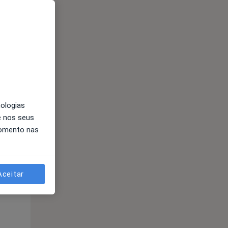
Qua
Qui,
Sex,
12 Ago
13 Ago
14 Ago
nologias
e nos seus
momento nas
Aceitar
Qua
Qui,
Sex,
12 Ago
13 Ago
14 Ago