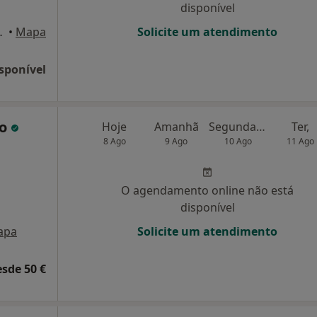
disponível
° andar, Lisboa
•
Mapa
Solicite um atendimento
sponível
do
Hoje
Amanhã
Segunda-feira
Ter,
8 Ago
9 Ago
10 Ago
11 Ago
O agendamento online não está
disponível
apa
Solicite um atendimento
esde 50 €