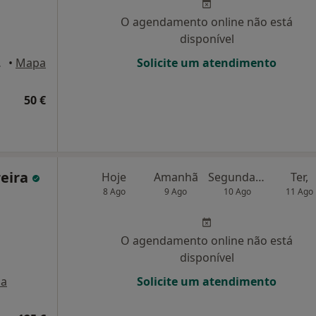
O agendamento online não está
disponível
 Lisboa
•
Mapa
Solicite um atendimento
50 €
reira
Hoje
Amanhã
Segunda-feira
Ter,
8 Ago
9 Ago
10 Ago
11 Ago
O agendamento online não está
disponível
a
Solicite um atendimento