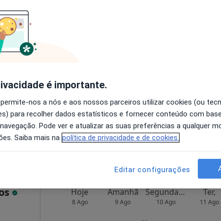
cas
Hoje
Amanhã
Segunda-feira
Ter,
8 Ago
9 Ago
10 Ago
11 Ago
O agendamento online não está
rivacidade é importante.
disponível
 permite-nos a nós e aos nossos parceiros utilizar cookies (ou tec
Mapa
Solicite um atendimento
s) para recolher dados estatísticos e fornecer conteúdo com bas
 navegação. Pode ver e atualizar as suas preferências a qualquer 
esde 60 €
ões. Saiba mais na
política de privacidade e de cookies.
Editar configurações
tos
Hoje
Amanhã
Segunda-feira
Ter,
8 Ago
9 Ago
10 Ago
11 Ago