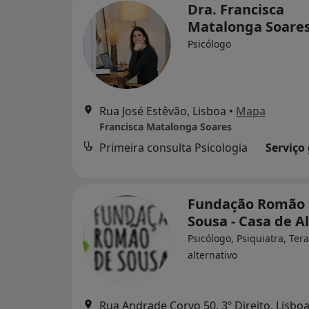
Dra. Francisca
Matalonga Soare
Psicólogo
Rua José Estêvão, Lisboa
•
Mapa
Francisca Matalonga Soares
Primeira consulta Psicologia
Serviço
Fundação Romão
Sousa - Casa de A
Psicólogo, Psiquiatra, Ter
alternativo
Rua Andrade Corvo 50, 3º Direito, Lisbo