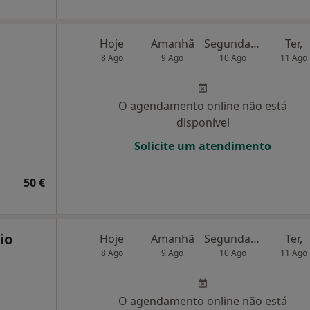
Hoje
Amanhã
Segunda-feira
Ter,
8 Ago
9 Ago
10 Ago
11 Ago
O agendamento online não está
disponível
Solicite um atendimento
50 €
io
Hoje
Amanhã
Segunda-feira
Ter,
8 Ago
9 Ago
10 Ago
11 Ago
O agendamento online não está