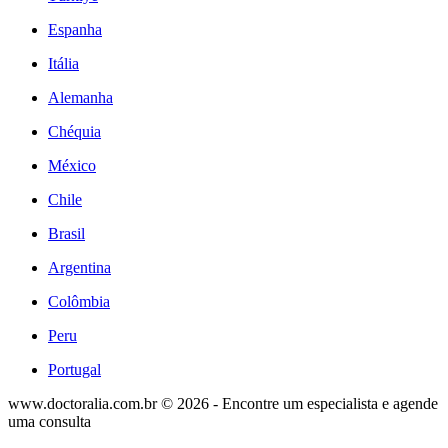
Espanha
Itália
Alemanha
Chéquia
México
Chile
Brasil
Argentina
Colômbia
Peru
Portugal
www.doctoralia.com.br © 2026 - Encontre um especialista e agende
uma consulta