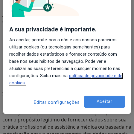
floor 1308019.
Administrador de segurança de dados
(responsável pela proteção de dados)
A sua privacidade é importante.
Doctoralia nomeou um Administrador de Segurança de
Dados. Você pode contatá-lo:
Ao aceitar, permite-nos a nós e aos nossos parceiros
utilizar cookies (ou tecnologias semelhantes) para
Por email:
iod@docplanner.com
ou
recolher dados estatísticos e fornecer conteúdo com
Por correio no seguinte endereço: Doctoralia
base nos seus hábitos de navegação. Pode ver e
Internet SL (doravante DOCTORALIA), C / Josep Pla
atualizar as suas preferências a qualquer momento nas
Nº 2, Edifico B-2, Planta 13-D
configurações. Saiba mais na
política de privacidade e de
cookies.
Em que base legal e para qual finalidade a
ZnanyLekarz processa as minhas informações
pessoais?
Aceitar
Editar configurações
A ZnanyLekarz processa as suas informações pessoais
com o propósito legítimo de fornecer dados sobre sua
prática profissional de assistência médica ou baseada na