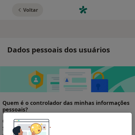
Voltar
Dados pessoais dos usuários
Quem é o controlador das minhas informações
pessoais?
O controlador de dados pessoais é Doctoralia Internet
SL com sede em Barcelona, C/ Josep Pla 2 - Building B2,