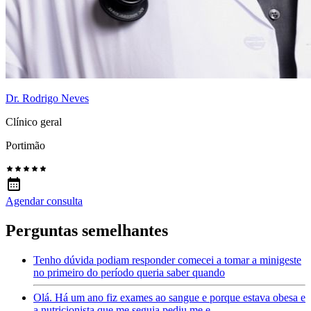
Dr. Rodrigo Neves
Clínico geral
Portimão
Agendar consulta
Perguntas semelhantes
Tenho dúvida podiam responder comecei a tomar a minigeste
no primeiro do período queria saber quando
Olá. Há um ano fiz exames ao sangue e porque estava obesa e
a nutricionista que me seguia pediu me e