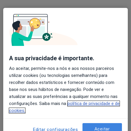
tenho ansiedade, irrito me com
facilidade e até as vezes apetece me
bater em alguém.
O que poderá ser ? Que ajuda devo
procurar ? Psicólogo, Psiquiatra ou
outro ?
Desde já agradeço…
A sua privacidade é importante.
RESPOSTA DO MÉDICO:
Ao aceitar, permite-nos a nós e aos nossos parceiros
Boa tarde. Pelos sintomas que
utilizar cookies (ou tecnologias semelhantes) para
descreve, a indicação adequada
recolher dados estatísticos e fornecer conteúdo com
parece ser uma consulta de psicologia.
base nos seus hábitos de navegação. Pode ver e
Espero que encontre um profissional
atualizar as suas preferências a qualquer momento nas
com quem possa partilhar as suas
configurações. Saiba mais na
política de privacidade e de
dificuldades e que consiga…
cookies.
Aceitar
Editar configurações