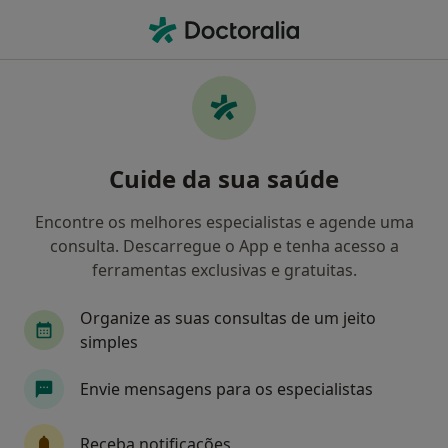
Men
O que procura?
Homepage
Psicólogo
Psicólogo Lisboa
Inês Matos
Perguntas
Perguntas do paciente
(9)
Cuide da sua saúde
Encontre os melhores especialistas e agende uma
Ansiedade
consulta. Descarregue o App e tenha acesso a
ferramentas exclusivas e gratuitas.
Já vai uns 4/5 anos que tenho alguma
ansiedade. No inicio quando comecei a
Organize as suas consultas de um jeito
ter achei estranho sentir-me
simples
constantemente nervosa sem motivos
aparentes, não conseguia estar quieta
em sitio nenhum, mais tarde veio os
Envie mensagens para os especialistas
ataques de pânico e ai sim, assustei-me
a sério e procurei um médico (não
especializado…
Receba notificações