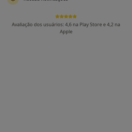
RESPOSTA DO MÉDICO:
Avaliação dos usuários: 4,6 na Play Store e 4,2 na
Apple
Boa tarde. Pelos sintomas que
descreve seria importante fazer uma
psicoterapia mesmo que associada a
ansioliticos. A associação das duas
potência os resultados, mas apenas os
ansioliticos não tratam…
Ansiedade
Boa tarde, tenho passado por
problemas familiares mas já à algum
tempo que mudo de humor, choro,