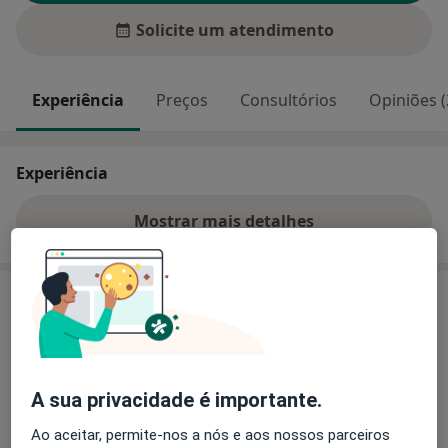
Solicite um atendimento
Experiência
Preços
Consultórios
Opiniões (
Experiência
Mostrar mais detalhes
sobre a experiência
Preços
Sem informação sobre serviços e preços
Este especialista ainda não adicionou nenhuma
informação sobre serviços
A sua privacidade é importante.
Ao aceitar, permite-nos a nós e aos nossos parceiros