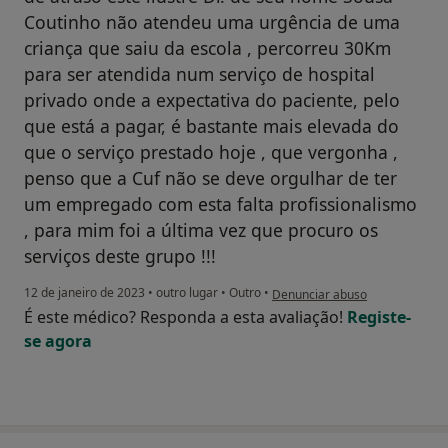
Coutinho não atendeu uma urgência de uma
criança que saiu da escola , percorreu 30Km
para ser atendida num serviço de hospital
privado onde a expectativa do paciente, pelo
que está a pagar, é bastante mais elevada do
que o serviço prestado hoje , que vergonha ,
penso que a Cuf não se deve orgulhar de ter
um empregado com esta falta profissionalismo
, para mim foi a última vez que procuro os
serviços deste grupo !!!
na opinião do utilizador José Al
12 de janeiro de 2023
•
outro lugar
•
Outro
•
Denunciar abuso
É este médico? Responda a esta avaliação!
Registe-
se agora