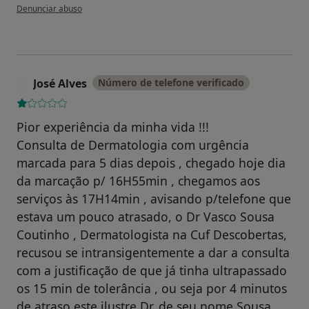
na opinião do utilizador Alexandra
Denunciar abuso
José Alves
Número de telefone verificado
J
Pior experiência da minha vida !!!
Consulta de Dermatologia com urgência
marcada para 5 dias depois , chegado hoje dia
da marcação p/ 16H55min , chegamos aos
serviços às 17H14min , avisando p/telefone que
estava um pouco atrasado, o Dr Vasco Sousa
Coutinho , Dermatologista na Cuf Descobertas,
recusou se intransigentemente a dar a consulta
com a justificação de que já tinha ultrapassado
os 15 min de tolerância , ou seja por 4 minutos
de atraso este ilustre Dr. de seu nome Sousa