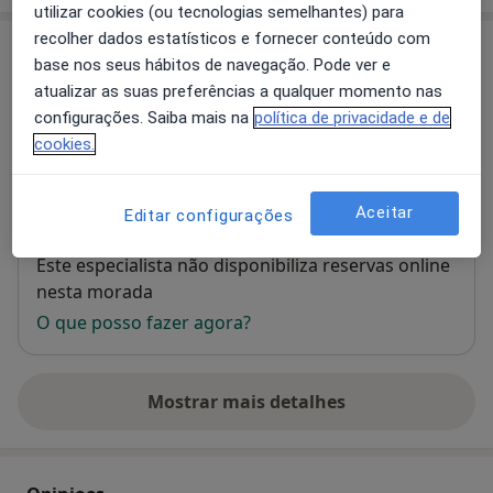
utilizar cookies (ou tecnologias semelhantes) para
recolher dados estatísticos e fornecer conteúdo com
Consultório
base nos seus hábitos de navegação. Pode ver e
atualizar as suas preferências a qualquer momento nas
Clínica Cuf Torres Vedras
configurações. Saiba mais na
política de privacidade e de
Rua João Carlos Júnior, 5,,
Torres Vedras
2560-253
cookies.
Ampliar o mapa
abre num novo separador
Aceitar
Editar configurações
Disponibilidade
Este especialista não disponibiliza reservas online
nesta morada
O que posso fazer agora?
Mostrar mais detalhes
sobre o endereço