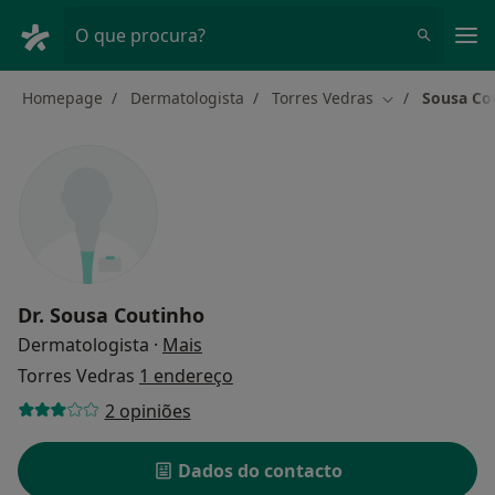
Men
O que procura?
Homepage
Dermatologista
Torres Vedras
Sousa Co
Mudar de cida
Dr.
Sousa Coutinho
sobre as especializações
Dermatologista
·
Mais
Torres Vedras
1 endereço
2 opiniões
Dados do contacto