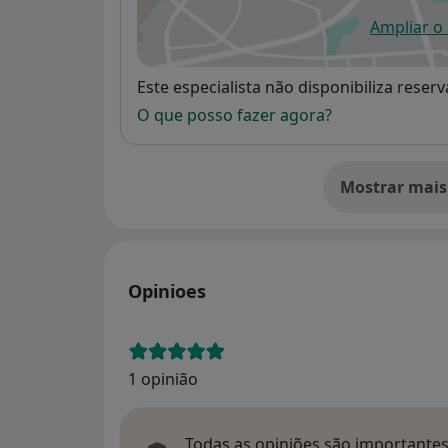
Ampliar o
ab
Disponibilidade
Este especialista não disponibiliza rese
O que posso fazer agora?
Mostrar mais
so
Opinioes
1 opinião
Todas as opiniões são importantes,