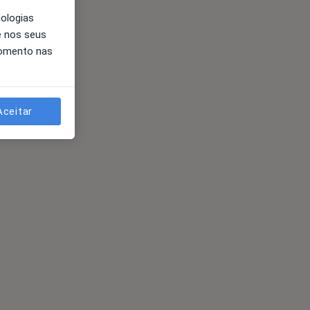
nologias
e nos seus
momento nas
Aceitar