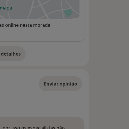
 mapa
re num novo separador
rvas online nesta morada
 detalhes
bre o endereço
Enviar opinião
 por isso os especialistas não