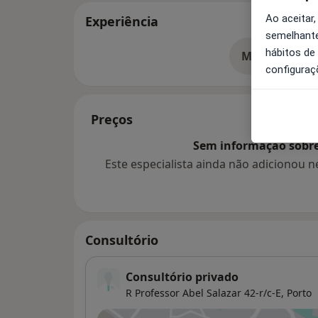
Ao aceitar,
Experiência
semelhante
hábitos de
Mostrar mais
so
configuraç
Preços
Sem informação sobre 
Este especialista ainda não adicionou
Consultório
Consultório privado
R Professor Abel Salazar 42-r/c-E,
Porto