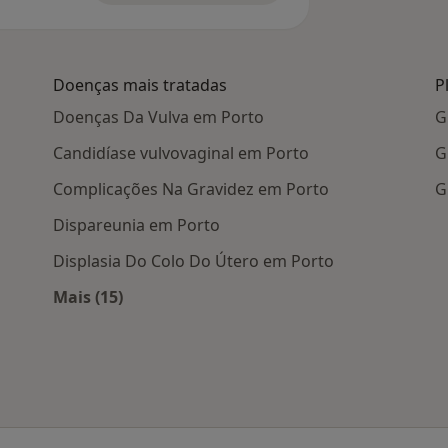
Doenças mais tratadas
P
Doenças Da Vulva em Porto
G
Candidíase vulvovaginal em Porto
G
Complicações Na Gravidez em Porto
G
Dispareunia em Porto
Displasia Do Colo Do Útero em Porto
Mais (15)
 Porto
Mais na categoria: Doenças mais tratadas