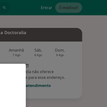
Entrar
É médico?
a Doctoralia
Amanhã
Sáb,
Dom,
Segunda-feira
Ter,
7 Ago
8 Ago
9 Ago
10 Ago
11 Ag
Esse especialista não oferece
amento online para esse endereço.
Solicite um atendimento