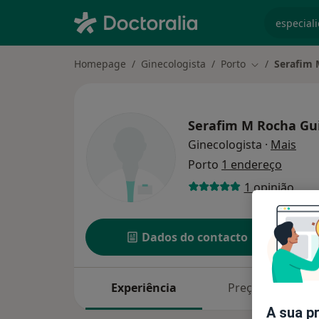
especiali
Homepage
Ginecologista
Porto
Serafim 
Mudar de cid
Serafim M Rocha Gu
sobr
Ginecologista
·
Mais
Porto
1 endereço
1 opinião
Dados do contacto
Experiência
Preços
A sua p