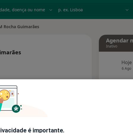
dade, doença ou nome
p. ex. Lisboa
M Rocha Guimarães
ade
Agendar n
Inativo
imarães
e as especializações
Hoje
6 Ago
agend
Solicite um atendimento
Consultórios
Opiniões (1)
rivacidade é importante.