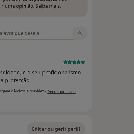
Saber mais sobre pareceres
ir uma opinião.
Saiba mais.
m opiniões
neidade, e o seu proficionalismo
ua protecção
na opinião do utilizador travessuraz
gene o lógicos é gravidez
•
Denunciar abuso
Editar ou gerir perfil