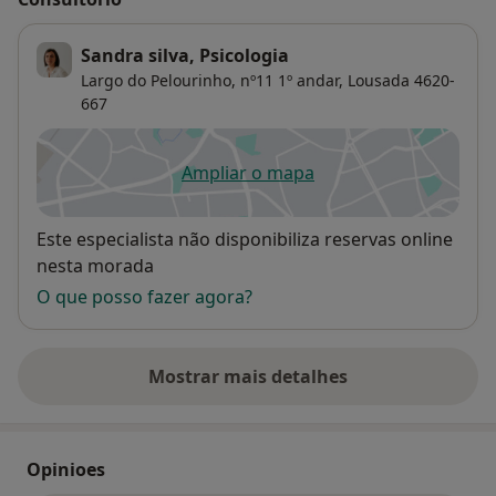
Sandra silva, Psicologia
Largo do Pelourinho, nº11 1º andar,
Lousada
4620-
667
Ampliar o mapa
abre num novo separador
Disponibilidade
Este especialista não disponibiliza reservas online
nesta morada
O que posso fazer agora?
Mostrar mais detalhes
sobre o endereço
Opinioes