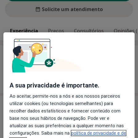
Solicite um atendimento
Experiência
Preços
Consultórios
Opiniões (
Experiência
Consulta online | Crianças, Jovens e Adultos
Mostrar mais detalhes
sobre a experiência
A sua privacidade é importante.
Ao aceitar, permite-nos a nós e aos nossos parceiros
Serviços e preços
utilizar cookies (ou tecnologias semelhantes) para
recolher dados estatísticos e fornecer conteúdo com
Consulta online
base nos seus hábitos de navegação. Pode ver e
Serviço gratuito
Detalhes
atualizar as suas preferências a qualquer momento nas
configurações. Saiba mais na
política de privacidade e de