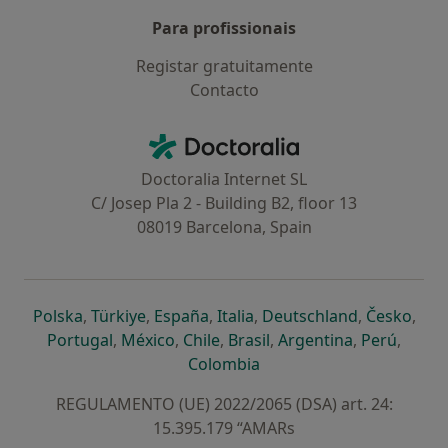
Para profissionais
Registar gratuitamente
Contacto
Contacto
Doctoralia - Homepage
Doctoralia Internet SL
C/ Josep Pla 2 - Building B2, floor 13
08019 Barcelona, Spain
abre num novo separador
abre num novo separador
abre num novo separador
abre num novo separado
abre num n
abre
Polska
,
Türkiye
,
España
,
Italia
,
Deutschland
,
Česko
,
abre num novo separador
abre num novo separador
abre num novo separador
abre num novo separa
abre num no
abre n
Portugal
,
México
,
Chile
,
Brasil
,
Argentina
,
Perú
,
abre num novo separad
Colombia
REGULAMENTO (UE) 2022/2065 (DSA) art. 24:
15.395.179 “AMARs