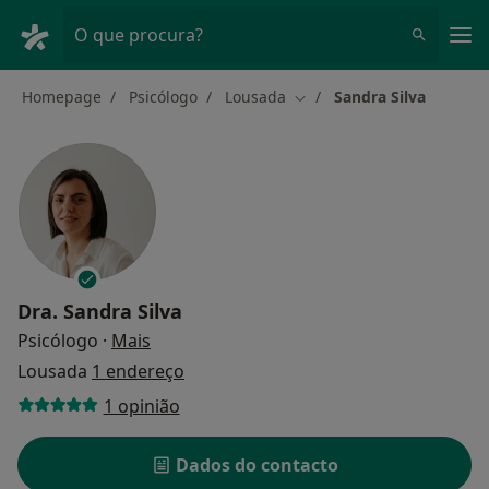
Men
O que procura?
Homepage
Psicólogo
Lousada
Sandra Silva
Mudar de cidade
Dra.
Sandra Silva
sobre as especializações
Psicólogo
·
Mais
Lousada
1 endereço
1 opinião
Dados do contacto