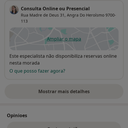
Consulta Online ou Presencial
Rua Madre de Deus 31,
Angra Do Heroísmo
9700-
113
Ampliar o mapa
abre num novo separador
Disponibilidade
Este especialista não disponibiliza reservas online
nesta morada
O que posso fazer agora?
Mostrar mais detalhes
sobre o endereço
Opinioes