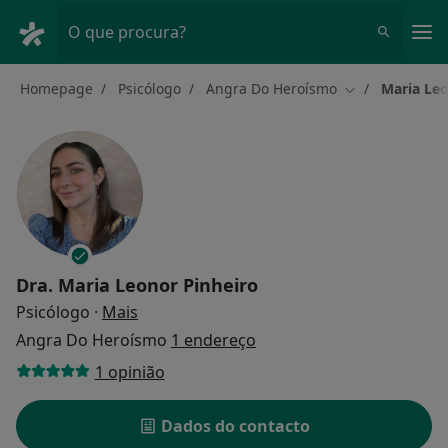
Men
O que procura?
Homepage
Psicólogo
Angra Do Heroísmo
Maria Leo
Mudar de cida
Dra.
Maria Leonor Pinheiro
sobre as especializações
Psicólogo
·
Mais
Angra Do Heroísmo
1 endereço
1 opinião
Dados do contacto