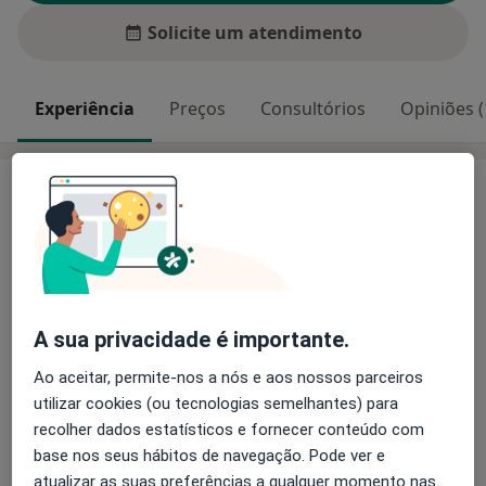
Solicite um atendimento
Experiência
Preços
Consultórios
Opiniões (
Experiência
Consultas Online ou Presenciais
As sessões online decorrem por videochamada,
mantendo a qualidade e o rigor do acompanhamento
psicológico.
A sua privacidade é importante.
Ao aceitar, permite-nos a nós e aos nossos parceiros
Se reside na ilha Terceira, pode optar pela modalidade
utilizar cookies (ou tecnologias semelhantes) para
presencial.
recolher dados estatísticos e fornecer conteúdo com
base nos seus hábitos de navegação. Pode ver e
atualizar as suas preferências a qualquer momento nas
É utilizada a abordagem terapeutica cognitivo-