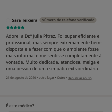
Sara Teixeira
Número de telefone verificado
S
Adorei a Dr.ª Julia Pitrez. Foi super eficiente e
profissional, mas sempre extremamente bem-
disposta e a fazer com que o ambiente fosse
mais informal e me sentisse completamente à
vontade. Muito dedicada, atenciosa, meiga e
uma pessoa de uma simpatia extraordinária.
na opinião do utilizador Sara Te
21 de agosto de 2020
•
outro lugar
•
Outro
•
Denunciar abuso
É este médico?