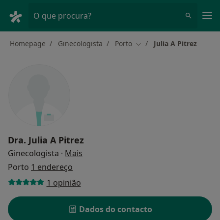
Men
O que procura?
Homepage
Ginecologista
Porto
Julia A Pitrez
Mudar de cidade
Dra.
Julia A Pitrez
sobre as especializações
Ginecologista
·
Mais
Porto
1 endereço
1 opinião
Dados do contacto