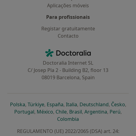
Aplicações móveis
Para profissionais
Registar gratuitamente
Contacto
Contacto
Doctoralia - Homepage
Doctoralia Internet SL
C/ Josep Pla 2 - Building B2, floor 13
08019 Barcelona, Spain
abre num novo separador
abre num novo separador
abre num novo separador
abre num novo separado
abre num n
abre
Polska
,
Türkiye
,
España
,
Italia
,
Deutschland
,
Česko
,
abre num novo separador
abre num novo separador
abre num novo separador
abre num novo separa
abre num no
abre n
Portugal
,
México
,
Chile
,
Brasil
,
Argentina
,
Perú
,
abre num novo separad
Colombia
REGULAMENTO (UE) 2022/2065 (DSA) art. 24: