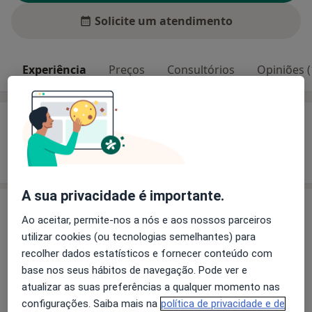
Solicite um atendimento
Experiência
Preços
Consultórios
Opiniões (
Experiência
Mostrar mais detalhes
sobre a experiência
A sua privacidade é importante.
Preços
Ao aceitar, permite-nos a nós e aos nossos parceiros
Sem informação sobre serviços e preços
utilizar cookies (ou tecnologias semelhantes) para
recolher dados estatísticos e fornecer conteúdo com
Este especialista ainda não adicionou nenhuma
base nos seus hábitos de navegação. Pode ver e
informação sobre serviços
atualizar as suas preferências a qualquer momento nas
configurações. Saiba mais na
política de privacidade e de