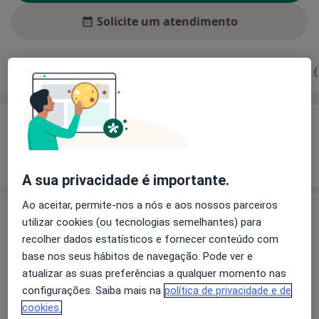
Solicite um atendimento
Experiência
Preços
Consultórios
Opiniões (
Experiência
Mostrar mais detalhes
sobre a experiência
A sua privacidade é importante.
Ao aceitar, permite-nos a nós e aos nossos parceiros
Preços
utilizar cookies (ou tecnologias semelhantes) para
recolher dados estatísticos e fornecer conteúdo com
Sem informação sobre serviços e preços
base nos seus hábitos de navegação. Pode ver e
Este especialista ainda não adicionou nenhuma
atualizar as suas preferências a qualquer momento nas
informação sobre serviços
configurações. Saiba mais na
política de privacidade e de
cookies.