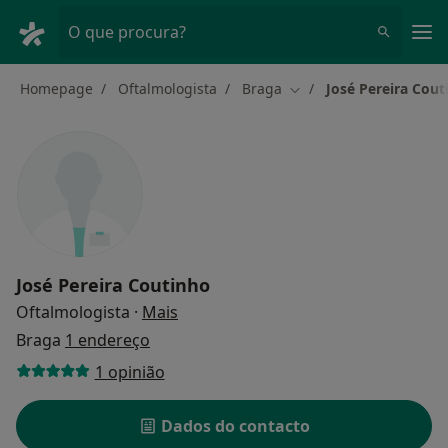
Men
O que procura?
Homepage
Oftalmologista
Braga
José Pereira Cout
Mudar de cidade
José Pereira Coutinho
sobre as especializações
Oftalmologista
·
Mais
Braga
1 endereço
1 opinião
Dados do contacto