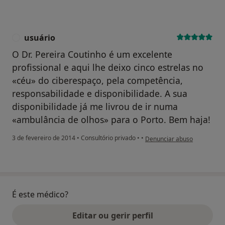
usuário
U
O Dr. Pereira Coutinho é um excelente
profissional e aqui lhe deixo cinco estrelas no
«céu» do ciberespaço, pela competência,
responsabilidade e disponibilidade. A sua
disponibilidade já me livrou de ir numa
«ambulância de olhos» para o Porto. Bem haja!
na opinião do utilizador usuá
3 de fevereiro de 2014
•
Consultório privado
•
•
Denunciar abuso
É este médico?
Editar ou gerir perfil