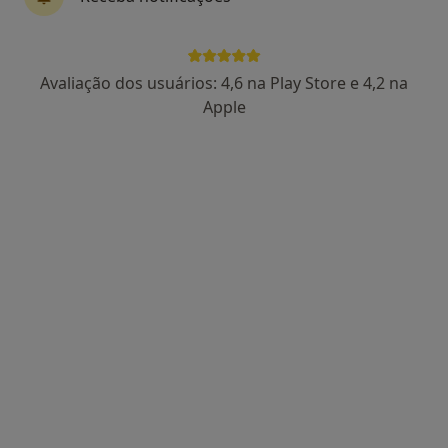
13 opiniões
Morada 1
Morada 2
Avaliação dos usuários: 4,6 na Play Store e 4,2 na
Apple
Avenida da Boavista, 171, Porto
•
Mapa
Hospital Lusíadas Porto
Cirurgia de Catarata
1 000 €
Esse especialista não oferece agendamento online para esse endereço.
Solicite um atendimento