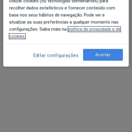
utilizar cookies (ou tecnologias semelhantes) para
Dr. Pedro Silva Brito
recolher dados estatísticos e fornecer conteúdo com
Oftalmologista
base nos seus hábitos de navegação. Pode ver e
4 opiniões
atualizar as suas preferências a qualquer momento nas
Rua Beato Inácio de Azevedo 61,
•
Mapa
configurações. Saiba mais na
política de privacidade e de
Hospital da Luz Clínica do Porto
cookies.
Esse especialista não oferece agendamento online para esse endereço.
Aceitar
Editar configurações
Solicite um atendimento
Dr. F. Miguel Araujo