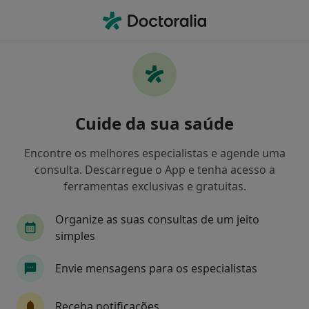
Men
Oftalmologista • Perafita, Porto
Filters
Mapa
Oftalmologistas em Perafita
Cuide da sua saúde
Como classificamos os resultados
Encontre os melhores especialistas e agende uma
consulta. Descarregue o App e tenha acesso a
ferramentas exclusivas e gratuitas.
Organize as suas consultas de um jeito
simples
Envie mensagens para os especialistas
Dr. Pedro Borges
Oftalmologista
Receba notificações