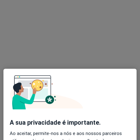
Dr. Issuf Aboobakar Mahamad
Oftalmologista
2 opiniões
Rua de Ceuta 53 - 2º andar Sala 14, Porto
•
Mapa
OFTALPLUS CLINICA MEDICA & OFTALMOLOGICA LDA
Cirurgia de Catarata
desde 1 300 €
Esse especialista não oferece agendamento online para esse endereço.
Solicite um atendimento
A sua privacidade é importante.
Ao aceitar, permite-nos a nós e aos nossos parceiros