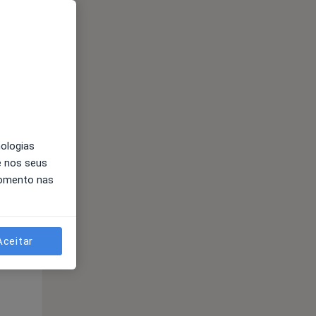
Segunda-feira
Ter,
Qua
Qui,
11 Ago
12 Ago
13 Ago
nologias
e nos seus
momento nas
Aceitar
Segunda-feira
Ter,
Qua
Qui,
11 Ago
12 Ago
13 Ago