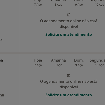
7 Ago
8 Ago
9 Ago
10 Ago
O agendamento online não está
disponível
Solicite um atendimento
ão
ue
Hoje
Amanhã
Dom,
7 Ago
8 Ago
9 Ago
10 Ago
O agendamento online não está
disponível
pa
Solicite um atendimento