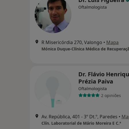
Oftalmologista
R Misericórdia 270, Valongo
•
Mapa
Mónica Duque-Clínica Médica de Recuperaç
Dr. Flávio Henriq
Prézia Paiva
Oftalmologista
2 opiniões
Av. República, 401 - 3º Dt.º, Paredes
•
Ma
Clín. Laboratorial de Mário Moreira E C.ª