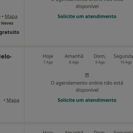
disponível
e
•
Mapa
Solicite um atendimento
a Neves
 gratuito
elo-
Hoje
Amanhã
Dom,
7 Ago
8 Ago
9 Ago
10 Ago
O agendamento online não está
disponível
io Tinto
•
Mapa
Solicite um atendimento
Hoje
Amanhã
Dom,