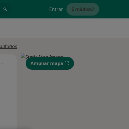
Entrar
É médico?
sultados
Segunda-feira
Ter,
Qua
Qui,
Ampliar mapa
11 Ago
12 Ago
13 Ago