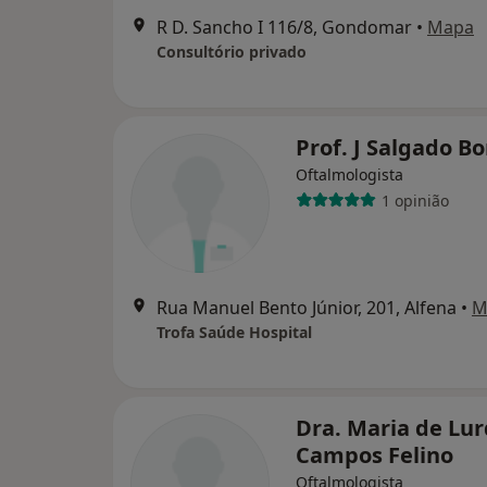
R D. Sancho I 116/8, Gondomar
•
Mapa
Consultório privado
Prof. J Salgado B
Oftalmologista
1 opinião
Rua Manuel Bento Júnior, 201, Alfena
•
M
Trofa Saúde Hospital
Dra. Maria de Lu
Campos Felino
Oftalmologista