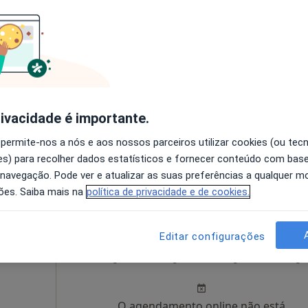
Hoje
Amanhã
Dom,
7 Ago
8 Ago
9 Ago
10 Ago
O agendamento online não está
rivacidade é importante.
disponível
 permite-nos a nós e aos nossos parceiros utilizar cookies (ou tec
 118, Vila Nova de Famalicão
•
Mapa
Solicite um atendimento
s) para recolher dados estatísticos e fornecer conteúdo com bas
LD- Clinica Oftalmológica Prof. Doutora Lilianne Duarte
 navegação. Pode ver e atualizar as suas preferências a qualquer 
sponível
ões. Saiba mais na
política de privacidade e de cookies.
Editar configurações
ita
Hoje
Amanhã
Dom,
7 Ago
8 Ago
9 Ago
10 Ago
O agendamento online não está