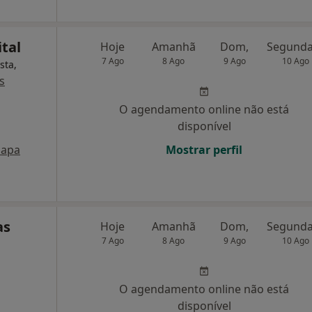
tal
Hoje
Amanhã
Dom,
7 Ago
8 Ago
9 Ago
10 Ago
sta,
s
O agendamento online não está
disponível
apa
Mostrar perfil
as
Hoje
Amanhã
Dom,
7 Ago
8 Ago
9 Ago
10 Ago
O agendamento online não está
disponível