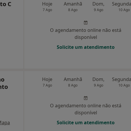
to C
Hoje
Amanhã
Dom,
7 Ago
8 Ago
9 Ago
10 Ago
O agendamento online não está
disponível
Solicite um atendimento
no
Hoje
Amanhã
Dom,
nto
7 Ago
8 Ago
9 Ago
10 Ago
O agendamento online não está
disponível
Mapa
Solicite um atendimento