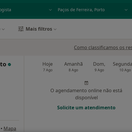
dade, doença ou nome
p. ex. Lisboa
e
Mais filtros
Como classificamos os re
ito
Hoje
Amanhã
Dom,
7 Ago
8 Ago
9 Ago
10 Ago
O agendamento online não está
disponível
Solicite um atendimento
•
Mapa