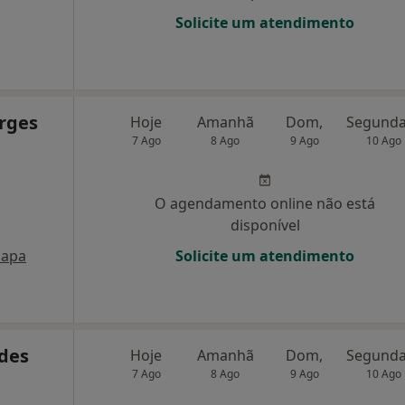
Solicite um atendimento
orges
Hoje
Amanhã
Dom,
7 Ago
8 Ago
9 Ago
10 Ago
O agendamento online não está
disponível
apa
Solicite um atendimento
rdes
Hoje
Amanhã
Dom,
7 Ago
8 Ago
9 Ago
10 Ago