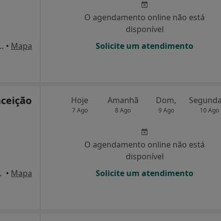
O agendamento online não está
disponível
 10 - 1º Dt.º, V. N. de Famalicão
•
Mapa
Solicite um atendimento
nceição
Hoje
Amanhã
Dom,
7 Ago
8 Ago
9 Ago
10 Ago
O agendamento online não está
disponível
, V. N. de Famalicão
•
Mapa
Solicite um atendimento