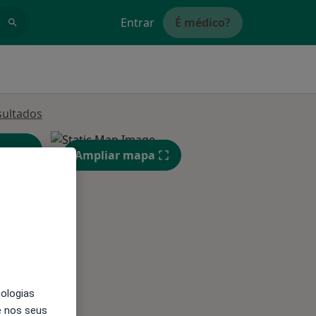
Entrar
É médico?
sultados
Ampliar mapa
Qua
Qui,
Sex,
12 Ago
13 Ago
14 Ago
nologias
e nos seus