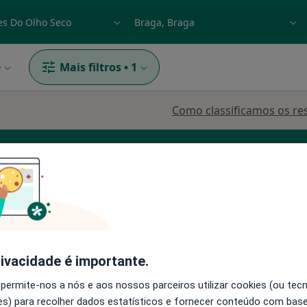
dade, doença ou nome
p. ex. Lisboa
e
Mais filtros
•
1
Como classificamos os re
Traumatologista
ito
Hoje
Amanhã
Segunda-feira
Ter,
rivacidade é importante.
8 Ago
9 Ago
10 Ago
11 Ago
 permite-nos a nós e aos nossos parceiros utilizar cookies (ou tec
s) para recolher dados estatísticos e fornecer conteúdo com bas
O agendamento online não está