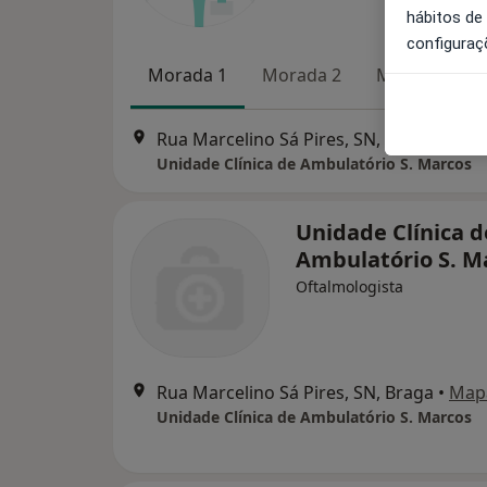
hábitos de
configuraç
Morada 1
Morada 2
Morada 3
Rua Marcelino Sá Pires, SN, Braga
•
Map
Unidade Clínica de Ambulatório S. Marcos
Unidade Clínica d
Ambulatório S. M
Oftalmologista
Rua Marcelino Sá Pires, SN, Braga
•
Map
Unidade Clínica de Ambulatório S. Marcos