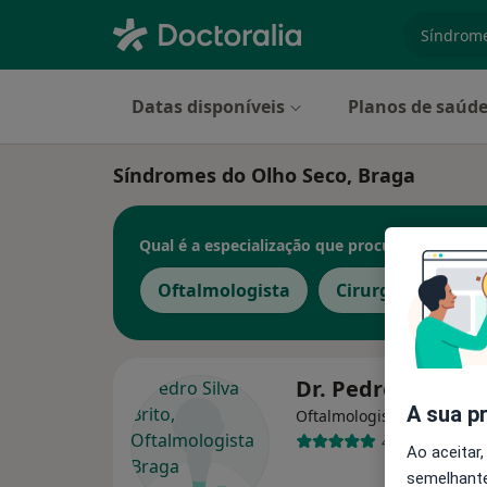
especiali
Datas disponíveis
Planos de saúd
Síndromes do Olho Seco, Braga
Qual é a especialização que procura?
Oftalmologista
Cirurgião geral
Dr. Pedro Silva Br
A sua p
Oftalmologista
4 opiniões
Ao aceitar,
semelhante