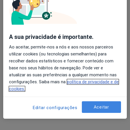
Dr. Pedro Silva Brito
Avaliação dos usuários: 4,6 na Play Store e 4,2 na
Oftalmologista
Apple
A sua privacidade é importante.
4 opiniões
Ao aceitar, permite-nos a nós e aos nossos parceiros
Morada 1
Morada 2
Morada 3
Morada 4
utilizar cookies (ou tecnologias semelhantes) para
recolher dados estatísticos e fornecer conteúdo com
Rua Marcelino Sá Pires, SN, Braga
•
Mapa
base nos seus hábitos de navegação. Pode ver e
Unidade Clínica de Ambulatório S. Marcos
atualizar as suas preferências a qualquer momento nas
configurações. Saiba mais na
política de privacidade e de
Esse especialista não oferece agendamento online para esse endereço.
cookies.
Solicite um atendimento
Aceitar
Editar configurações