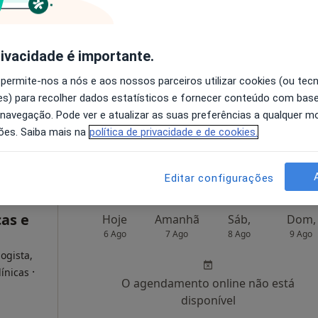
a
Hoje
Amanhã
Sáb,
Dom,
6 Ago
7 Ago
8 Ago
9 Ago
rivacidade é importante.
ião geral,
 permite-nos a nós e aos nossos parceiros utilizar cookies (ou tec
s) para recolher dados estatísticos e fornecer conteúdo com bas
O agendamento online não está
 navegação. Pode ver e atualizar as suas preferências a qualquer 
disponível
ões. Saiba mais na
política de privacidade e de cookies.
1 (1A, R/c Esq.), Moita
•
Mapa
Mostrar perfil
Editar configurações
cas e
Hoje
Amanhã
Sáb,
Dom,
6 Ago
7 Ago
8 Ago
9 Ago
logista,
·
línicas
O agendamento online não está
disponível