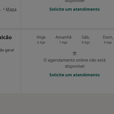
disponível
1 (1A, R/c Esq.), Moita
•
Mapa
Solicite um atendimento
alcão
Hoje
Amanhã
Sáb,
Dom,
6 Ago
7 Ago
8 Ago
9 Ago
ião geral
O agendamento online não está
disponível
Solicite um atendimento