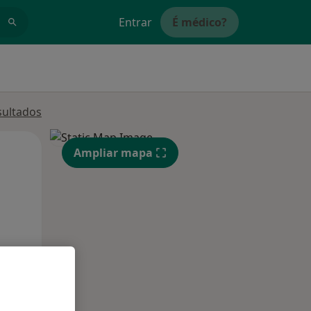
Entrar
É médico?
sultados
Segunda-feira
Ter,
Qua
Ampliar mapa
10 Ago
11 Ago
12 Ago