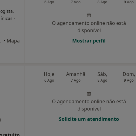
6 Ago
7 Ago
8 Ago
9 Ago
logista,
·
línicas
O agendamento online não está
disponível
 Seixalinho, Barreiro
•
Mapa
Mostrar perfil
Hoje
Amanhã
Sáb,
Dom,
6 Ago
7 Ago
8 Ago
9 Ago
O agendamento online não está
disponível
a
Solicite um atendimento
 gratuito