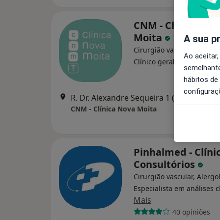
CNM - Clínica Nov
Moita
A sua p
Cirurgião vascular, Cirurg
Ao aceitar,
·
Mais
Clínico geral
semelhante
hábitos de
configuraç
R. Dr. Alexandre Sequeira 
CNM - Clínica Nova Moita
Pinhalmed - Clíni
Consultórios
Cirurgião vascular, Alergo
Especialista em análises c
Mais
40 opiniões