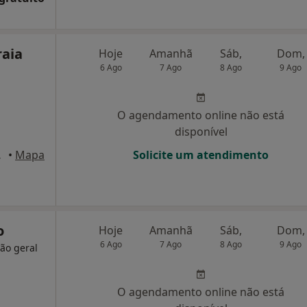
raia
Hoje
Amanhã
Sáb,
Dom,
6 Ago
7 Ago
8 Ago
9 Ago
O agendamento online não está
disponível
Setúbal
•
Mapa
Solicite um atendimento
o
Hoje
Amanhã
Sáb,
Dom,
6 Ago
7 Ago
8 Ago
9 Ago
ião geral
O agendamento online não está