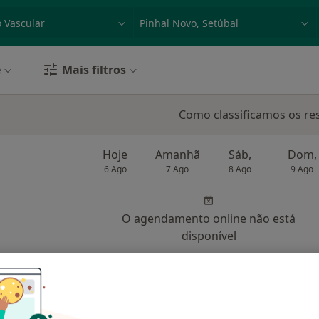
dade, doença ou nome
p. ex. Lisboa
e
Mais filtros
Como classificamos os re
Hoje
Amanhã
Sáb,
Dom,
6 Ago
7 Ago
8 Ago
9 Ago
O agendamento online não está
disponível
o Lote 12 E, Pinhal Novo
•
Mapa
Solicite um atendimento
 gratuito