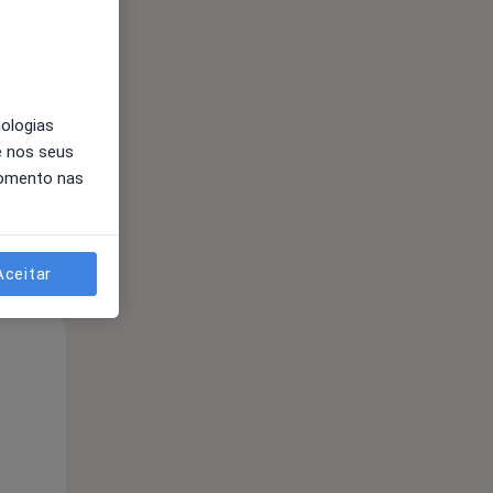
Segunda-feira
Ter,
Qua
10 Ago
11 Ago
12 Ago
nologias
e nos seus
momento nas
Aceitar
Segunda-feira
Ter,
Qua
10 Ago
11 Ago
12 Ago