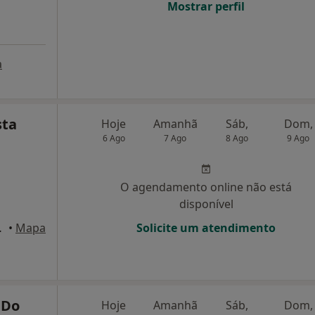
Mostrar perfil
a
sta
Hoje
Amanhã
Sáb,
Dom,
6 Ago
7 Ago
8 Ago
9 Ago
O agendamento online não está
disponível
 Pinhal Novo
•
Mapa
Solicite um atendimento
 Do
Hoje
Amanhã
Sáb,
Dom,