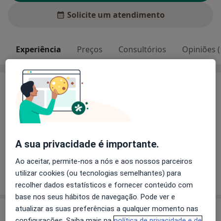
Solicite um atendimento
Experiência
Preços
Consultórios
Opiniões (
Experiência
Principais doenças tratadas
Anormalidades Dentárias
Bruxismo Do Sono
Anormalidades Do Sistema Estomatognático
a11y_sr_mo
Bruxismo
Desmineralização Do Dente
+2
A sua privacidade é importante.
Ao aceitar, permite-nos a nós e aos nossos parceiros
utilizar cookies (ou tecnologias semelhantes) para
Mostrar mais detalhes
sobre a experiência
recolher dados estatísticos e fornecer conteúdo com
base nos seus hábitos de navegação. Pode ver e
atualizar as suas preferências a qualquer momento nas
Serviços e preços
configurações. Saiba mais na
política de privacidade e de