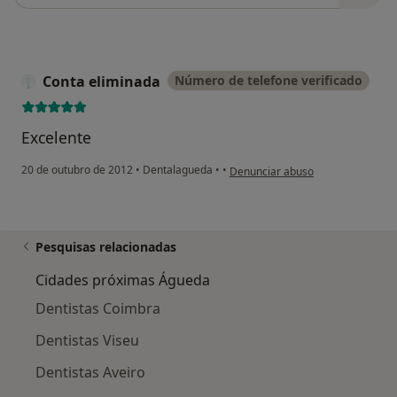
Conta eliminada
Número de telefone verificado
Excelente
na opinião do utilizador Conta el
20 de outubro de 2012
•
Dentalagueda
•
•
Denunciar abuso
Pesquisas relacionadas
Cidades próximas Águeda
Dentistas Coimbra
Dentistas Viseu
Dentistas Aveiro