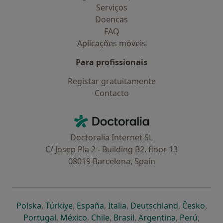
Serviços
Doencas
FAQ
Aplicações móveis
Para profissionais
Registar gratuitamente
Contacto
Contacto
Doctoralia - Homepage
Doctoralia Internet SL
C/ Josep Pla 2 - Building B2, floor 13
08019 Barcelona, Spain
abre num novo separador
abre num novo separador
abre num novo separador
abre num novo separado
abre num n
abre
Polska
,
Türkiye
,
España
,
Italia
,
Deutschland
,
Česko
,
abre num novo separador
abre num novo separador
abre num novo separador
abre num novo separa
abre num no
abre n
Portugal
,
México
,
Chile
,
Brasil
,
Argentina
,
Perú
,