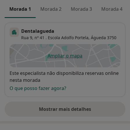
Morada 1
Morada 2
Morada 3
Morada 4
Dentalagueda
Rua 9, nº 41 . Escola Adolfo Portela,
Águeda
3750
Ampliar o mapa
abre num novo separador
Disponibilidade
Este especialista não disponibiliza reservas online
nesta morada
O que posso fazer agora?
Mostrar mais detalhes
sobre o endereço