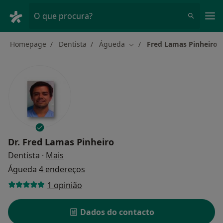
Men
O que procura?
Homepage
Dentista
Águeda
Fred Lamas Pinheiro
Mudar de cidade
Dr.
Fred Lamas Pinheiro
sobre as especializações
Dentista
·
Mais
Águeda
4 endereços
1 opinião
Dados do contacto