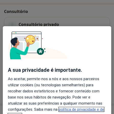
Consultório
Consultório privado
Campo Pequeno 2 (3º-A),
Lisboa
Ampliar o mapa
abre num novo separador
Disponibilidade
Este especialista não disponibiliza reservas online
nesta morada
A sua privacidade é importante.
O que posso fazer agora?
Ao aceitar, permite-nos a nós e aos nossos parceiros
utilizar cookies (ou tecnologias semelhantes) para
recolher dados estatísticos e fornecer conteúdo com
Mostrar mais detalhes
sobre o endereço
base nos seus hábitos de navegação. Pode ver e
atualizar as suas preferências a qualquer momento nas
configurações. Saiba mais na
política de privacidade e de