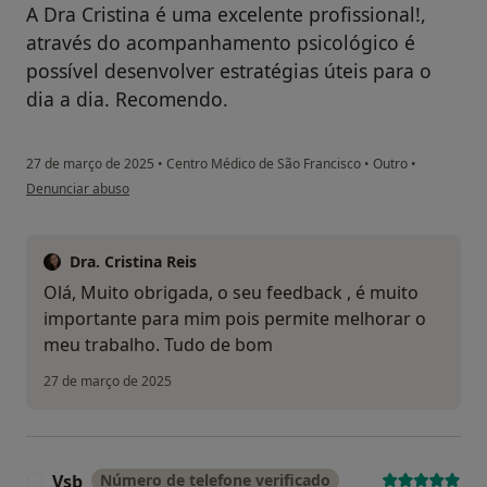
A Dra Cristina é uma excelente profissional!,
através do acompanhamento psicológico é
possível desenvolver estratégias úteis para o
dia a dia. Recomendo.
27 de março de 2025
•
Centro Médico de São Francisco
•
Outro
•
na opinião do utilizador PM
Denunciar abuso
Dra. Cristina Reis
Olá, Muito obrigada, o seu feedback , é muito
importante para mim pois permite melhorar o
meu trabalho. Tudo de bom
27 de março de 2025
Vsb
Número de telefone verificado
V