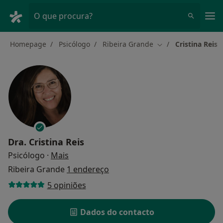
Men
O que procura?
Homepage
Psicólogo
Ribeira Grande
Cristina Reis
Mudar de cidade
Dra.
Cristina Reis
sobre as especializações
Psicólogo
·
Mais
Ribeira Grande
1 endereço
5 opiniões
Dados do contacto