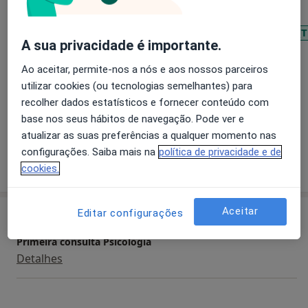
Transtorno da Conduta
Transtorno de Déficit de Atenção com Hiperatividade (
A sua privacidade é importante.
a11y_sr_more_disease
Transtorno Depressivo Maior
+7
Ao aceitar, permite-nos a nós e aos nossos parceiros
Pacientes que trato
utilizar cookies (ou tecnologias semelhantes) para
recolher dados estatísticos e fornecer conteúdo com
Adultos
base nos seus hábitos de navegação. Pode ver e
Crianças
atualizar as suas preferências a qualquer momento nas
configurações. Saiba mais na
política de privacidade e de
Mostrar mais detalhes
cookies.
sobre a experiência
Aceitar
Editar configurações
Serviços e preços
Primeira consulta Psicologia
Detalhes