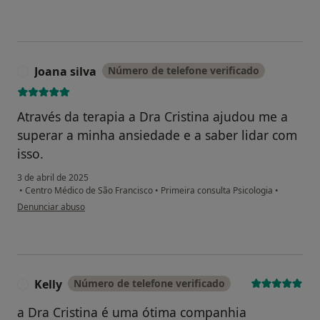
Joana silva
Número de telefone verificado
J
Através da terapia a Dra Cristina ajudou me a
superar a minha ansiedade e a saber lidar com
isso.
3 de abril de 2025
•
Centro Médico de São Francisco
•
Primeira consulta Psicologia
•
na opinião do utilizador Joana silva
Denunciar abuso
Kelly
Número de telefone verificado
K
a Dra Cristina é uma ótima companhia