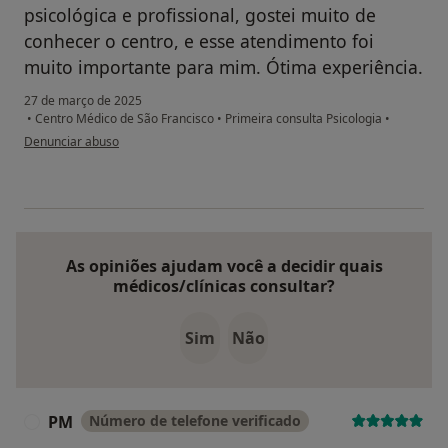
psicológica e profissional, gostei muito de
conhecer o centro, e esse atendimento foi
muito importante para mim. Ótima experiência.
27 de março de 2025
•
Centro Médico de São Francisco
•
Primeira consulta Psicologia
•
na opinião do utilizador Kelly
Denunciar abuso
As opiniões ajudam você a decidir quais
médicos/clínicas consultar?
Sim
Não
PM
Número de telefone verificado
P