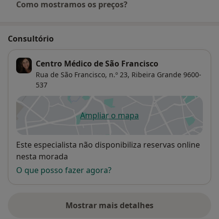
Como mostramos os preços?
Consultório
Centro Médico de São Francisco
Rua de São Francisco, n.º 23,
Ribeira Grande
9600-
537
Ampliar o mapa
abre num novo separador
Disponibilidade
Este especialista não disponibiliza reservas online
nesta morada
O que posso fazer agora?
Mostrar mais detalhes
sobre o endereço