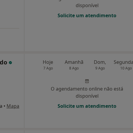
disponível
Solicite um atendimento
ado
Hoje
Amanhã
Dom,
7 Ago
8 Ago
9 Ago
10 Ago
O agendamento online não está
disponível
ia
•
Mapa
Solicite um atendimento