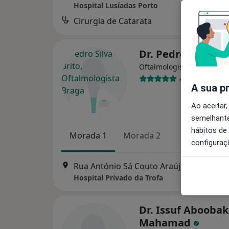
Hospital Lusíadas Porto
Cirurgia de Catarata
Dr. Pedro Silva Br
Oftalmologista
4 opiniões
A sua p
Ao aceitar,
semelhante
hábitos de
Morada 1
Morada 2
configuraç
Rua António Sá Couto Araújo, 105, Trofa
Hospital Privado da Trofa
Dr. Issuf Aboobak
Mahamad