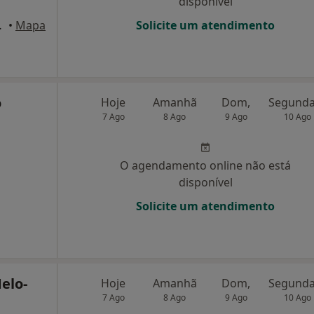
disponível
 Dto, Porto
•
Mapa
Solicite um atendimento
o
Hoje
Amanhã
Dom,
7 Ago
8 Ago
9 Ago
10 Ago
O agendamento online não está
disponível
Solicite um atendimento
elo-
Hoje
Amanhã
Dom,
7 Ago
8 Ago
9 Ago
10 Ago