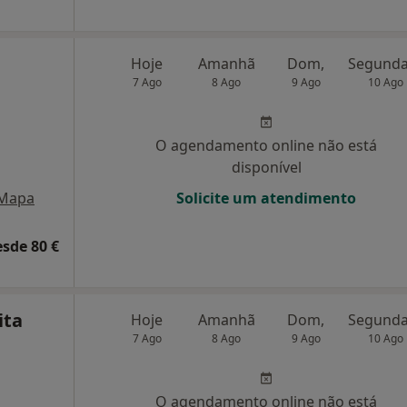
Hoje
Amanhã
Dom,
7 Ago
8 Ago
9 Ago
10 Ago
O agendamento online não está
disponível
Mapa
Solicite um atendimento
esde 80 €
ita
Hoje
Amanhã
Dom,
7 Ago
8 Ago
9 Ago
10 Ago
O agendamento online não está