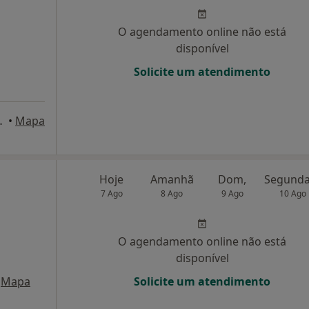
O agendamento online não está
disponível
Solicite um atendimento
a Nova de Gaia
•
Mapa
Hoje
Amanhã
Dom,
7 Ago
8 Ago
9 Ago
10 Ago
O agendamento online não está
disponível
Mapa
Solicite um atendimento