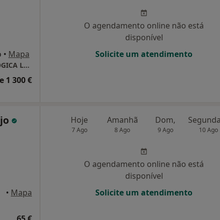
O agendamento online não está
disponível
o
•
Mapa
Solicite um atendimento
OFTALPLUS CLINICA MEDICA & OFTALMOLOGICA LDA
e 1 300 €
ujo
Hoje
Amanhã
Dom,
7 Ago
8 Ago
9 Ago
10 Ago
O agendamento online não está
disponível
Gaia
•
Mapa
Solicite um atendimento
65 €