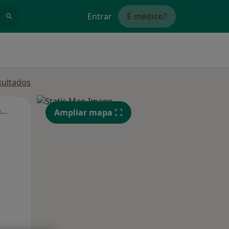
Entrar
É médico?
sultados
Segunda-feira
Ter,
Qua
Qui,
Ampliar mapa
11 Ago
12 Ago
13 Ago