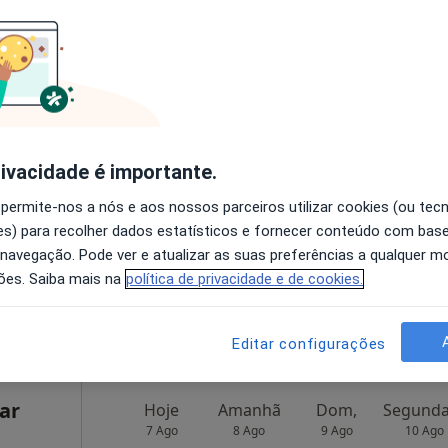
1 000 €
ito
Hoje
Amanhã
Dom,
7 Ago
8 Ago
9 Ago
10 Ago
rivacidade é importante.
O agendamento online não está
 permite-nos a nós e aos nossos parceiros utilizar cookies (ou tec
disponível
s) para recolher dados estatísticos e fornecer conteúdo com bas
Solicite um atendimento
 navegação. Pode ver e atualizar as suas preferências a qualquer 
ões. Saiba mais na
política de privacidade e de cookies.
•
Mapa
Editar configurações
ar
Hoje
Amanhã
Dom,
7 Ago
8 Ago
9 Ago
10 Ago