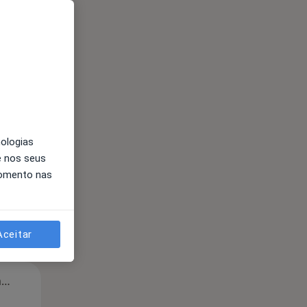
Segunda-feira
Ter,
Qua
Qui,
11 Ago
12 Ago
13 Ago
nologias
e nos seus
momento nas
Aceitar
Segunda-feira
Ter,
Qua
Qui,
11 Ago
12 Ago
13 Ago