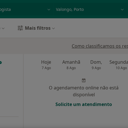
dade, doença ou nome
p. ex. Lisboa
e
Mais filtros
Como classificamos os re
Hoje
Amanhã
Dom,
7 Ago
8 Ago
9 Ago
10 Ago
O agendamento online não está
disponível
Solicite um atendimento