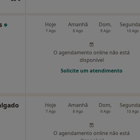
es
Hoje
Amanhã
Dom,
7 Ago
8 Ago
9 Ago
10 Ago
O agendamento online não está
disponível
Solicite um atendimento
s
algado
Hoje
Amanhã
Dom,
7 Ago
8 Ago
9 Ago
10 Ago
O agendamento online não está