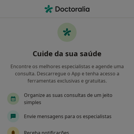
Men
Edema Macular Cistóide • Porto, Porto
Filters
• 1
Mapa
Edema Macular Cistóide, Porto
Cuide da sua saúde
Como classificamos os resultados
Encontre os melhores especialistas e agende uma
consulta. Descarregue o App e tenha acesso a
Qual é a especialização que procura?
ferramentas exclusivas e gratuitas.
Oftalmologista
Cardiologista
Cirurgião g
Organize as suas consultas de um jeito
simples
Envie mensagens para os especialistas
Receba notificações