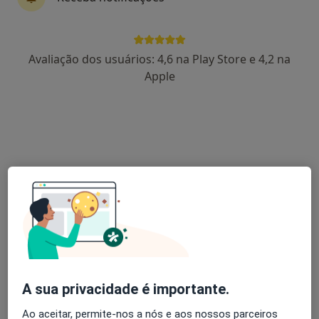
Dr. Pedro Silva Brito
Avaliação dos usuários: 4,6 na Play Store e 4,2 na
Oftalmologista
Apple
4 opiniões
Rua Beato Inácio de Azevedo 61,
•
Mapa
Hospital da Luz Clínica do Porto
Esse especialista não oferece agendamento online para esse endereço.
Solicite um atendimento
A sua privacidade é importante.
Ao aceitar, permite-nos a nós e aos nossos parceiros