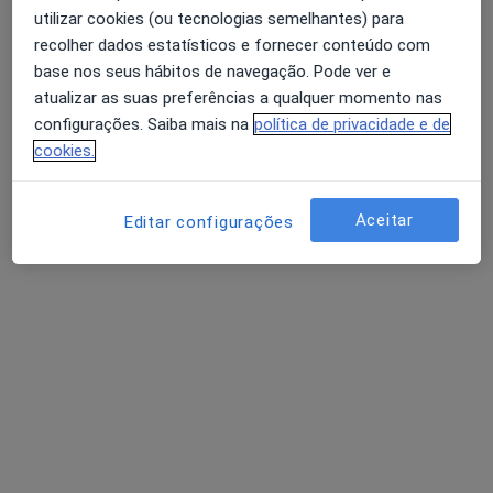
utilizar cookies (ou tecnologias semelhantes) para
Dr. Luís Figueira
recolher dados estatísticos e fornecer conteúdo com
base nos seus hábitos de navegação. Pode ver e
Oftalmologista
atualizar as suas preferências a qualquer momento nas
Morada 1
Morada 2
Morada 3
configurações. Saiba mais na
política de privacidade e de
cookies.
Rua Henrique Bravo, 6517, São Mamede de Infesta
•
Mapa
Associação de Socorros Mútuos de São Mamede Infesta
Aceitar
Editar configurações
Esse especialista não oferece agendamento online para esse endereço.
Solicite um atendimento