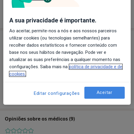
Dr. Jacinto Loureiro
Traumatologista
A sua privacidade é importante.
Ao aceitar, permite-nos a nós e aos nossos parceiros
Consultório
utilizar cookies (ou tecnologias semelhantes) para
recolher dados estatísticos e fornecer conteúdo com
base nos seus hábitos de navegação. Pode ver e
atualizar as suas preferências a qualquer momento nas
Ampliar o mapa
configurações. Saiba mais na
política de privacidade e de
cookies.
Hospital de Santo André
Aceitar
Editar configurações
Rua das Olhalvas, Leiria 2410
Opiniões sobre os médicos (9)