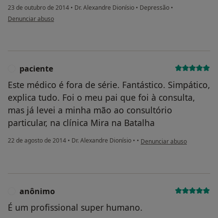
23 de outubro de 2014
•
Dr. Alexandre Dionísio
•
Depressão
•
na opinião do utilizador paciente anônimo
Denunciar abuso
paciente
P
Este médico é fora de série. Fantástico. Simpático,
explica tudo. Foi o meu pai que foi à consulta,
mas já levei a minha mão ao consultório
particular, na clínica Mira na Batalha
na opinião do utilizador paci
22 de agosto de 2014
•
Dr. Alexandre Dionísio
•
•
Denunciar abuso
anônimo
A
É um profissional super humano.