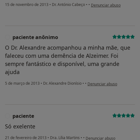
na opinião do utilizador an
15 de novembro de 2013
•
Dr. António Cabeço
•
•
Denunciar abuso
paciente anônimo
P
O Dr. Alexandre acompanhou a minha mãe, que
faleceu com uma demência de Alzeimer. Foi
sempre fantástico e disponível, uma grande
ajuda
na opinião do utilizador paci
5 de março de 2013
•
Dr. Alexandre Dionísio
•
•
Denunciar abuso
paciente
P
Só exelente
na opinião do utilizador pacien
21 de fevereiro de 2013
•
Dra. Lília Martins
•
•
Denunciar abuso