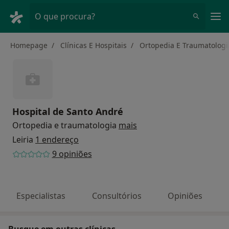
Men
O que procura?
Homepage
Clínicas E Hospitais
Ortopedia E Traumatologi
Hospital de Santo André
Ortopedia e traumatologia
mais
Leiria
1 endereço
9 opiniões
Especialistas
Consultórios
Opiniões
Busque em outras clínicas