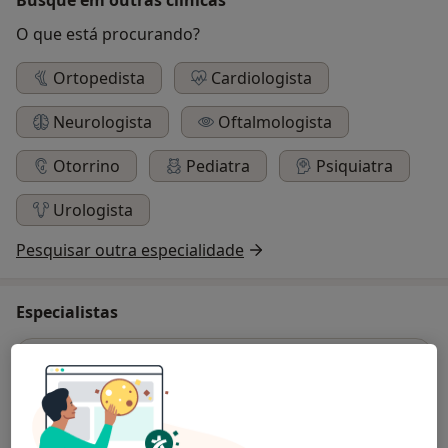
O que está procurando?
Ortopedista
Cardiologista
Neurologista
Oftalmologista
Otorrino
Pediatra
Psiquiatra
Urologista
Pesquisar outra especialidade
Especialistas
Traumatologista