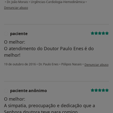
•
Dr. João Morais
•
Urgências-Cardiologia-Hemodinâmica
•
na opinião do utilizador Conta eliminada
Denunciar abuso
paciente
P
O melhor:
O atendimento do Doutor Paulo Enes é do
melhor!
na opinião do utiliz
19 de outubro de 2016
•
Dr. Paulo Enes
•
Pólipos Nasais
•
Denunciar abuso
paciente anônimo
P
O melhor:
A simpatia, preocupação e dedicação que a
Senhora doutora teve para comigo.