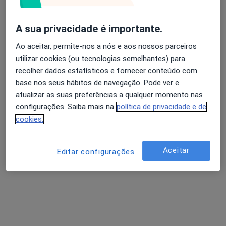
A sua privacidade é importante.
Filipa Paiva
Ao aceitar, permite-nos a nós e aos nossos parceiros
Psicólogo
utilizar cookies (ou tecnologias semelhantes) para
Rua da Batalha 15, Leiria
•
Mapa
recolher dados estatísticos e fornecer conteúdo com
ForYourMind
base nos seus hábitos de navegação. Pode ver e
Primeira consulta Psicologia
Preço não disponível
atualizar as suas preferências a qualquer momento nas
configurações. Saiba mais na
política de privacidade e de
Esse especialista não oferece agendamento online para esse endereço.
cookies.
Solicite um atendimento
Aceitar
Editar configurações