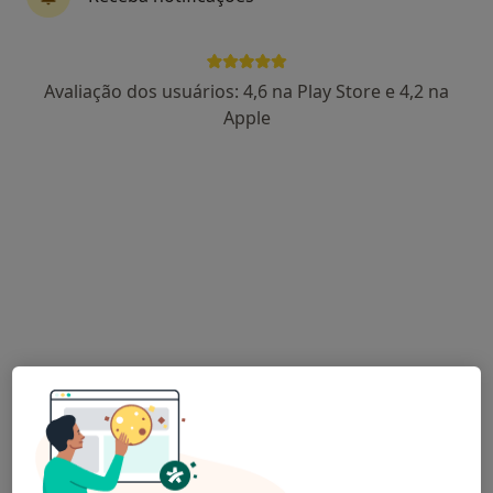
Avaliação dos usuários: 4,6 na Play Store e 4,2 na
Ana Leal Rebola
Apple
Psicólogo
Rua Comissão Iniciativa, Torre Brasil, escritório 512, 5º andar, Leiria
•
Mapa
Psicóloga Ana Leal
Primeira consulta Psicologia
Serviço gratuito
Esse especialista não oferece agendamento online para esse endereço.
Solicite um atendimento