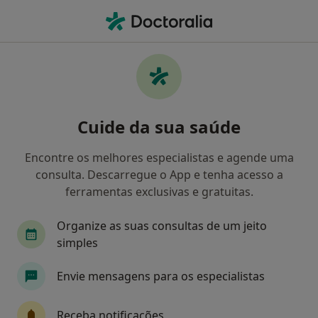
Men
Medicare • Leiria, Leiria
Filters
• 1
Mapa
Médicos recomendados de Medicare em
Cuide da sua saúde
Leiria
Como classificamos os resultados
Encontre os melhores especialistas e agende uma
consulta. Descarregue o App e tenha acesso a
ferramentas exclusivas e gratuitas.
Qual é a especialização que procura?
Organize as suas consultas de um jeito
Psicólogo
simples
Envie mensagens para os especialistas
Receba notificações