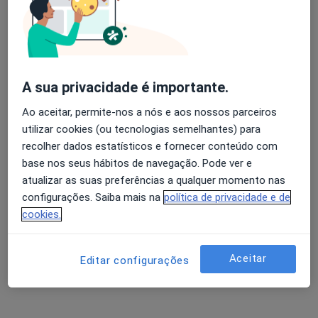
Dra. Sofia Nascimento
Psicólogo
Avaliação dos usuários: 4,6 na Play Store e 4,2 na
1 opinião
Apple
A sua privacidade é importante.
Av. Rainha D. Amélia, 146 cv, Guarda
•
Mapa
Clínica Dom Sancho I
Ao aceitar, permite-nos a nós e aos nossos parceiros
utilizar cookies (ou tecnologias semelhantes) para
Primeira consulta Psicologia
Preço não disponível
recolher dados estatísticos e fornecer conteúdo com
Esse especialista não oferece agendamento online para esse endereço.
base nos seus hábitos de navegação. Pode ver e
atualizar as suas preferências a qualquer momento nas
Solicite um atendimento
configurações. Saiba mais na
política de privacidade e de
cookies.
Aceitar
Editar configurações