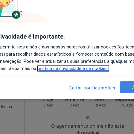
raiva
Hoje
Amanhã
Dom,
7 Ago
8 Ago
9 Ago
10 Ago
ísica e
rivacidade é importante.
ta
 permite-nos a nós e aos nossos parceiros utilizar cookies (ou tec
O agendamento online não está
s) para recolher dados estatísticos e fornecer conteúdo com bas
disponível
 navegação. Pode ver e atualizar as suas preferências a qualquer 
 Pinhal Novo
•
Mapa
Solicite um atendimento
ões. Saiba mais na
política de privacidade e de cookies.
Editar configurações
Hoje
Amanhã
Dom,
7 Ago
8 Ago
9 Ago
10 Ago
ísica e
O agendamento online não está
disponível