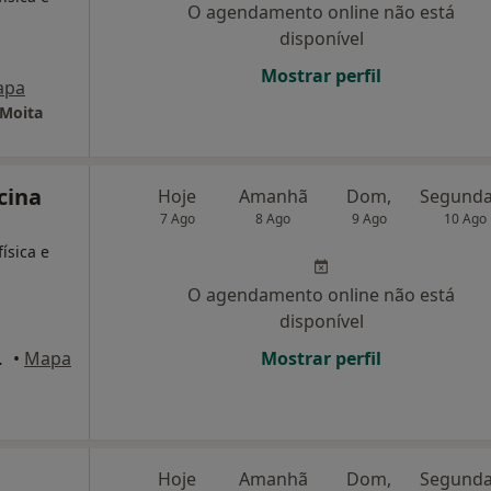
O agendamento online não está
disponível
Mostrar perfil
apa
 Moita
cina
Hoje
Amanhã
Dom,
7 Ago
8 Ago
9 Ago
10 Ago
ísica e
O agendamento online não está
disponível
io, Barreiro
•
Mapa
Mostrar perfil
Hoje
Amanhã
Dom,