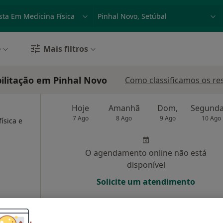
dade, doença ou nome
p. ex. Lisboa
e
Mais filtros
bilitação em Pinhal Novo
Como classificamos os re
Hoje
Amanhã
Dom,
7 Ago
8 Ago
9 Ago
10 Ago
ísica e
O agendamento online não está
disponível
Solicite um atendimento