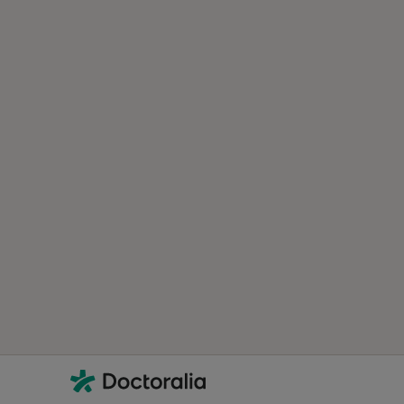
Contacto
Doctoralia - Homepage