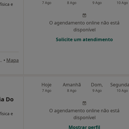
7 Ago
8 Ago
9 Ago
10 Ago
ísica e
O agendamento online não está
disponível
Solicite um atendimento
Doce Lavradio, Barreiro
•
Mapa
Hoje
Amanhã
Dom,
7 Ago
8 Ago
9 Ago
10 Ago
ia Do
O agendamento online não está
ísica e
disponível
Mostrar perfil