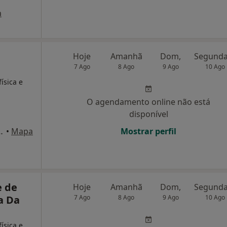
a
Hoje
Amanhã
Dom,
7 Ago
8 Ago
9 Ago
10 Ago
ísica e
O agendamento online não está
disponível
Doce Lavradio, Barreiro
•
Mapa
Mostrar perfil
e de
Hoje
Amanhã
Dom,
a Da
7 Ago
8 Ago
9 Ago
10 Ago
ísica e