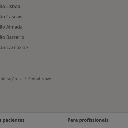
ção Lisboa
ção Cascais
ação Almada
ção Barreiro
ação Carnaxide
 Pinhal Novo
bilitação
Pinhal Novo
Mudar de cidade
s pacientes
Para profissionais