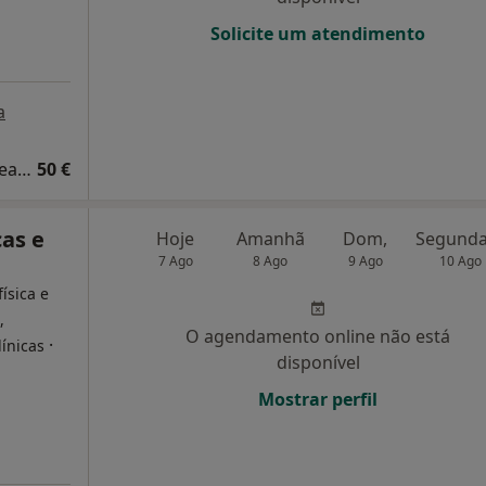
Solicite um atendimento
a
Primeira consulta Medicina Física e de Reabilitação
50 €
cas e
Hoje
Amanhã
Dom,
7 Ago
8 Ago
9 Ago
10 Ago
ísica e
,
O agendamento online não está
·
línicas
disponível
Mostrar perfil