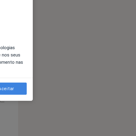
Segunda-feira
Ter,
Qua
Qui,
11 Ago
12 Ago
13 Ago
nologias
e nos seus
momento nas
Aceitar
Segunda-feira
Ter,
Qua
Qui,
11 Ago
12 Ago
13 Ago