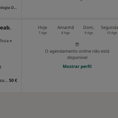
Crob-Centro de Reabilitação E Ortotraumatologia Do Barreiro
Reab.
Hoje
Amanhã
Dom,
7 Ago
8 Ago
9 Ago
10 Ago
ísica e
O agendamento online não está
disponível
a
Mostrar perfil
Primeira consulta Medicina Física e de Reabilitação
50 €