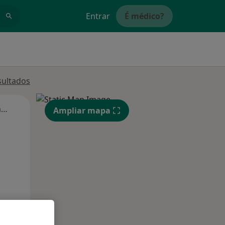
Entrar
É médico?
sultados
Segunda-feira
Ter,
Qua
Qui,
Ampliar mapa
11 Ago
12 Ago
13 Ago