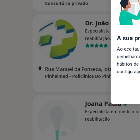
Consultório privado
Dr. João Costa Sa
Especialista em medicina f
A sua p
reabilitação, Fisioterapeu
1 opinião
Ao aceitar,
semelhante
hábitos de
Rua Manuel da Fonseca, lote 6 - Lj, C,
configuraç
Pinhalmed - Policlínica Do Pinhal Novo
Joana Paula
Especialista em medicina f
reabilitação