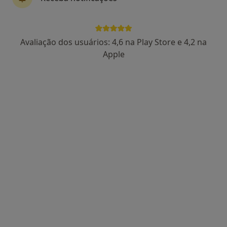
Avaliação dos usuários: 4,6 na Play Store e 4,2 na
Dr. Paulo Nóvoa
Apple
Psicólogo
5 opiniões
Centro Comercial da Estação, Loja 10 - Largo da Estação, Braga
•
Mapa
CEPSI - Centro de Psicologia e Pedagogia de Braga
Primeira consulta Psicologia
Preço não disponível
Esse especialista não oferece agendamento online para esse endereço.
Solicite um atendimento