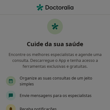
Men
Transtornos De Aprendizagem • Viana do Castelo, Viana do Castelo
Filters
• 1
Mapa
Transtornos de Aprendizagem, Viana do
Cuide da sua saúde
Castelo
Como classificamos os resultados
Encontre os melhores especialistas e agende uma
consulta. Descarregue o App e tenha acesso a
ferramentas exclusivas e gratuitas.
Qual é a especialização que procura?
Organize as suas consultas de um jeito
Psicólogo
Acupuntor
Alergologista
E
simples
Envie mensagens para os especialistas
Receba notificações