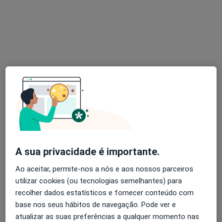
Dra. Mónica Gonçalves
Psicólogo
Morada 1
Morada 2
Viana do Castelo
•
Mapa
Online
Consulta psicológica da criança
desde 35 €
A sua privacidade é importante.
Esse especialista não oferece agendamento online para esse endereço.
Ao aceitar, permite-nos a nós e aos nossos parceiros
Solicite um atendimento
utilizar cookies (ou tecnologias semelhantes) para
recolher dados estatísticos e fornecer conteúdo com
base nos seus hábitos de navegação. Pode ver e
atualizar as suas preferências a qualquer momento nas