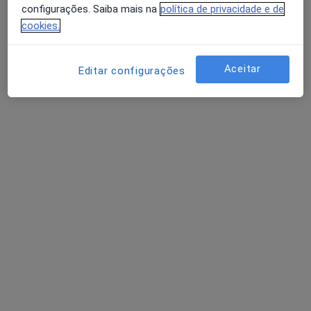
configurações. Saiba mais na
política de privacidade e de
cookies.
Aceitar
Editar configurações
Carlos Vale
Psicólogo
Av. Visconde de S. Januário n.º 24,, Fão
•
Mapa
Hospital da Santa Casa da Misericórdia de Fão
Consulta online
Serviço gratuito
Esse especialista não oferece agendamento online para esse endereço.
Solicite um atendimento