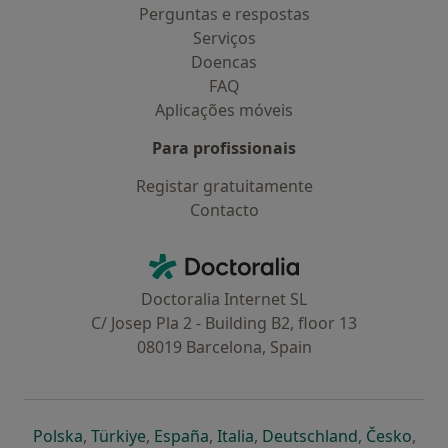
Perguntas e respostas
Serviços
Doencas
FAQ
Aplicações móveis
Para profissionais
Registar gratuitamente
Contacto
Contacto
Doctoralia - Homepage
Doctoralia Internet SL
C/ Josep Pla 2 - Building B2, floor 13
08019 Barcelona, Spain
abre num novo separador
abre num novo separador
abre num novo separador
abre num novo separado
abre num n
abre
Polska
,
Türkiye
,
España
,
Italia
,
Deutschland
,
Česko
,