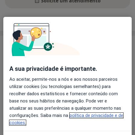
Solicite um atendimento
Experiência
Preços
Consultórios
Opiniões
Experiência
O meu nome é Ana Oliveira e sou psicóloga membro
efetivo da OPP. Realizei o meu mestrado em Psicologia
A sua privacidade é importante.
da Educação, na Universidade Católica Portuguesa,
onde efetivamente compreendi qual é a minha área de
Ao aceitar, permite-nos a nós e aos nossos parceiros
interesse: infância e adolescência. Para além de
utilizar cookies (ou tecnologias semelhantes) para
acompanhar crianças e adolescentes, também auxilio
recolher dados estatísticos e fornecer conteúdo com
os pais/cuidadores que procuram algum tipo de
base nos seus hábitos de navegação. Pode ver e
Sobre mim
orientação parental.
mais
atualizar as suas preferências a qualquer momento nas
configurações. Saiba mais na
política de privacidade e de
Principais doenças tratadas
A minha abordagem terapêutica é, sobretudo, a
cookies.
Transtornos Da Ansiedade
abordagem sistémica, através da qual me esforço por
Perturbações do comportamento
perceber o(s) contexto(s) em que o sujeito se encontra