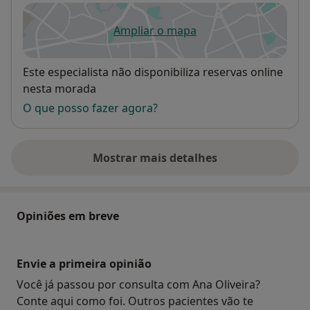
Ampliar o mapa
abre num novo separador
Disponibilidade
Este especialista não disponibiliza reservas online
nesta morada
O que posso fazer agora?
Mostrar mais detalhes
sobre o endereço
Opiniões em breve
Envie a primeira opinião
Você já passou por consulta com Ana Oliveira?
Conte aqui como foi. Outros pacientes vão te