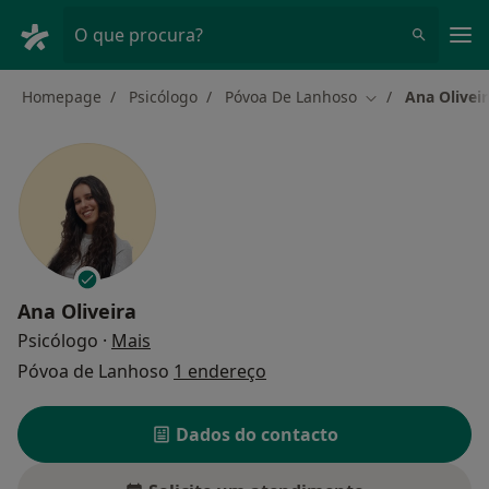
Men
O que procura?
Homepage
Psicólogo
Póvoa De Lanhoso
Ana Oliveir
Mudar de cidade
Ana Oliveira
sobre as especializações
Psicólogo
·
Mais
Póvoa de Lanhoso
1 endereço
Dados do contacto