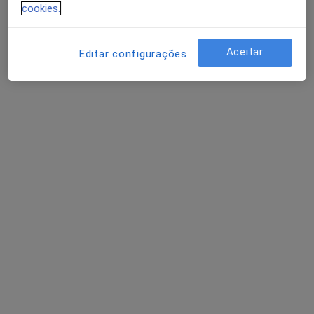
cookies.
Aceitar
Editar configurações
Ricardo Ribeiro Silva
Psicólogo
9 opiniões
Av. Dr. Francisco Sá Carneiro Nº591,
•
Mapa
Clínica Psicosorrir
Primeira consulta Psicologia
Preço não disponível
Esse especialista não oferece agendamento online para esse endereço.
Solicite um atendimento