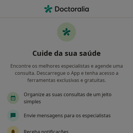
Men
Transtornos Da Ansiedade • Fátima, Santarém
Filters
• 1
Mapa
Transtornos Da Ansiedade, Fátima
Cuide da sua saúde
Como classificamos os resultados
Encontre os melhores especialistas e agende uma
consulta. Descarregue o App e tenha acesso a
Qual é a especialização que procura?
ferramentas exclusivas e gratuitas.
Psicólogo
Dentista
Médico de família
Organize as suas consultas de um jeito
simples
Envie mensagens para os especialistas
Receba notificações