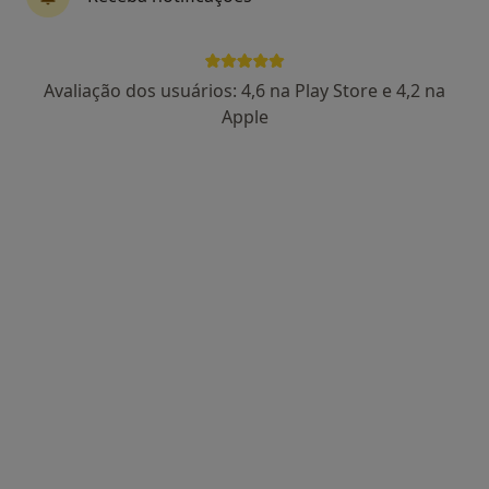
Dr. Vera Faria
Avaliação dos usuários: 4,6 na Play Store e 4,2 na
Psicólogo
Apple
82 opiniões
Online,
•
Mapa
Online
Consulta online
60 €
Esse especialista não oferece agendamento online para esse endereço.
Solicite um atendimento