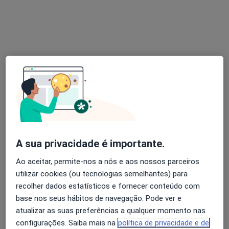
Dra. Maria João Andrade
Psicólogo
Morada 1
Morada 2
Rua da Várzea 71, Torres Novas
•
Mapa
Hope Clinic
Primeira consulta Psicologia
60 €
A sua privacidade é importante.
Esse especialista não oferece agendamento online para esse endereço.
Ao aceitar, permite-nos a nós e aos nossos parceiros
Solicite um atendimento
utilizar cookies (ou tecnologias semelhantes) para
recolher dados estatísticos e fornecer conteúdo com
base nos seus hábitos de navegação. Pode ver e
atualizar as suas preferências a qualquer momento nas
configurações. Saiba mais na
política de privacidade e de