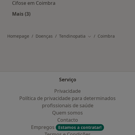
Cifose em Coimbra
Mais (3)
Mais na categoria: Doenças relacionadas em C
Homepage
Doenças
Tendinopatia
Coimbra
Mudar de cidade
Serviço
Privacidade
Política de privacidade para determinados
profissionais de saúde
Quem somos
Contacto
Empregos
Estamos a contratar!
Termos e Condições