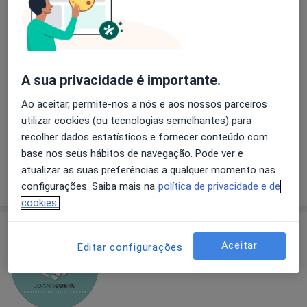
Dra. Marta Amaro
Fisioterapeuta, Osteopata
A sua privacidade é importante.
4 opiniões
Ao aceitar, permite-nos a nós e aos nossos parceiros
Av. Fernão de Magalhães, 619, Ed. Mondego (1º Piso, Sala 1.23), Coimbra
•
Mapa
utilizar cookies (ou tecnologias semelhantes) para
Naturclinic - Clínica de Medicina Funcional
recolher dados estatísticos e fornecer conteúdo com
Esse especialista não oferece agendamento online para esse endereço.
base nos seus hábitos de navegação. Pode ver e
atualizar as suas preferências a qualquer momento nas
Solicite um atendimento
configurações. Saiba mais na
política de privacidade e de
cookies.
Aceitar
Editar configurações