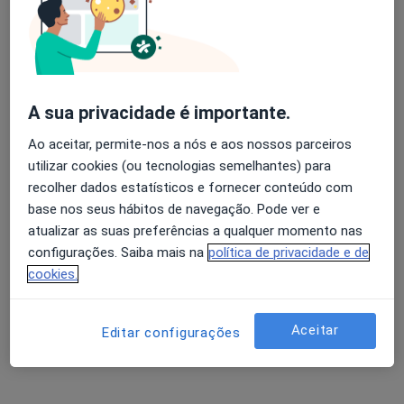
Adriana C Azevedo Teixeira
Avaliação dos usuários: 4,6 na Play Store e 4,2 na
Urologista
Apple
Coimbra
A sua privacidade é importante.
Ao aceitar, permite-nos a nós e aos nossos parceiros
Adriano Fernandes Pimenta
utilizar cookies (ou tecnologias semelhantes) para
recolher dados estatísticos e fornecer conteúdo com
Urologista
base nos seus hábitos de navegação. Pode ver e
Porto
atualizar as suas preferências a qualquer momento nas
configurações. Saiba mais na
política de privacidade e de
Alberto Carlos O Kochi
cookies.
Urologista
Custóias Mts
Aceitar
Editar configurações
Alberto Rodrigues de Matos