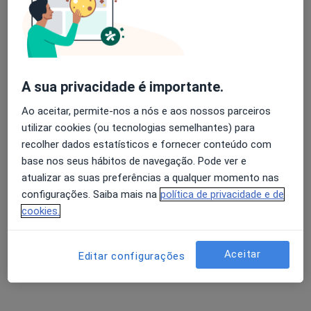
A Bianchi Aguiar
Avaliação dos usuários: 4,6 na Play Store e 4,2 na
Pediatra
Apple
Porto
A sua privacidade é importante.
Ao aceitar, permite-nos a nós e aos nossos parceiros
A José Ribeiro Domingues
utilizar cookies (ou tecnologias semelhantes) para
recolher dados estatísticos e fornecer conteúdo com
Pediatra
base nos seus hábitos de navegação. Pode ver e
Porto
atualizar as suas preferências a qualquer momento nas
configurações. Saiba mais na
política de privacidade e de
Alberto A M Caldas Afonso
cookies.
Pediatra
Lagares Flg
Aceitar
Editar configurações
Alberto Cunha Rocha