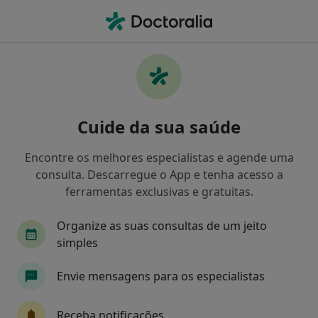
Men
O que procura?
Homepage
Doenças
Perda Óssea Alveolar
Perda óssea alveolar -
Cuide da sua saúde
Informação, especialistas,
perguntas frequentes
Encontre os melhores especialistas e agende uma
consulta. Descarregue o App e tenha acesso a
ferramentas exclusivas e gratuitas.
Organize as suas consultas de um jeito
Informação
Perguntas & Respostas
simples
Envie mensagens para os especialistas
Especialistas - perda óssea alveolar
Receba notificações