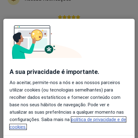
Araújo Manuel Afonso
Avaliação dos usuários: 4,6 na Play Store e 4,2 na
Osteopata
Apple
Borba
Diogo Santos
Osteopata
A sua privacidade é importante.
Lisboa
Ao aceitar, permite-nos a nós e aos nossos parceiros
utilizar cookies (ou tecnologias semelhantes) para
Bruno Morgado
recolher dados estatísticos e fornecer conteúdo com
base nos seus hábitos de navegação. Pode ver e
Osteopata, Fisioterapeuta
Almada
atualizar as suas preferências a qualquer momento nas
configurações. Saiba mais na
política de privacidade e de
cookies.
Fernando A. Soares