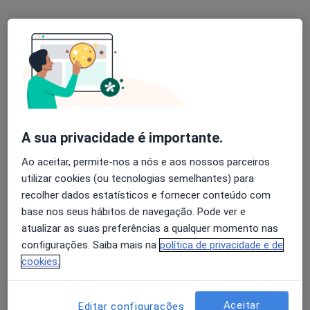
Dr. Ricardo do Vale Moreira
Podologista
6 opiniões
Morada 1
Morada 2
Morada 3
A sua privacidade é importante.
Rua 5 de Outubro, 1, Gondomar
•
Mapa
Clínica de S. Cosme - Gondomar
Ao aceitar, permite-nos a nós e aos nossos parceiros
Esse especialista não oferece agendamento online para esse endereço.
utilizar cookies (ou tecnologias semelhantes) para
recolher dados estatísticos e fornecer conteúdo com
Solicite um atendimento
base nos seus hábitos de navegação. Pode ver e
atualizar as suas preferências a qualquer momento nas
configurações. Saiba mais na
política de privacidade e de
cookies.
Aceitar
Editar configurações