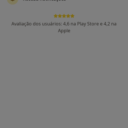
Marta Fontes
Avaliação dos usuários: 4,6 na Play Store e 4,2 na
Podologista
Apple
2 opiniões
Rua das Flores, nº 14 – 1º A e B,
•
Mapa
Centro Médico Batalha
Esse especialista não oferece agendamento online para esse endereço.
Solicite um atendimento