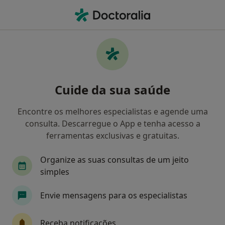
Men
Pé Diabético • Valongo, Porto
Filters
• 1
Mapa
Pé Diabético, Valongo
Cuide da sua saúde
Como classificamos os resultados
Encontre os melhores especialistas e agende uma
consulta. Descarregue o App e tenha acesso a
Qual é a especialização que procura?
ferramentas exclusivas e gratuitas.
Podologista
Dentista
Neurocirurgião
Organize as suas consultas de um jeito
simples
Envie mensagens para os especialistas
Receba notificações