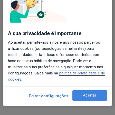
Diogo Santos
Avaliação dos usuários: 4,6 na Play Store e 4,2 na
Osteopata
Apple
Lisboa
A sua privacidade é importante.
Ao aceitar, permite-nos a nós e aos nossos parceiros
Bruno Morgado
utilizar cookies (ou tecnologias semelhantes) para
recolher dados estatísticos e fornecer conteúdo com
Osteopata, Fisioterapeuta
Almada
base nos seus hábitos de navegação. Pode ver e
atualizar as suas preferências a qualquer momento nas
configurações. Saiba mais na
política de privacidade e de
António Almeida Campos
cookies.
Radioterapeuta
Porto
Aceitar
Editar configurações
Júlio R Teixeira