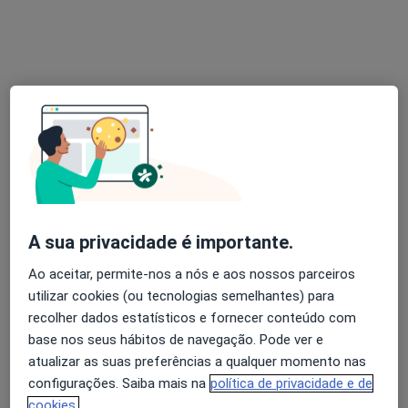
Atrys Centro Médico Avançado
Radioterapeuta, Especialista em medicina nuclear,
·
Mais
Oncologista
Rua Prof. Doutor Serafim Pinto Guimarães, nº 222, Santa Maria da Feira
•
Mapa
Atrys Centro Médico Avançado
Nenhum profissional neste centro médico tem consultas disponíveis
Mostrar perfil
A sua privacidade é importante.
Ao aceitar, permite-nos a nós e aos nossos parceiros
utilizar cookies (ou tecnologias semelhantes) para
recolher dados estatísticos e fornecer conteúdo com
base nos seus hábitos de navegação. Pode ver e
atualizar as suas preferências a qualquer momento nas
configurações. Saiba mais na
política de privacidade e de
cookies.