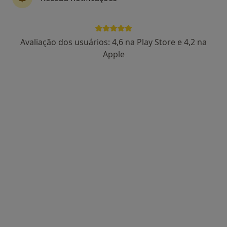
Dr. Joaquim Fitas
Avaliação dos usuários: 4,6 na Play Store e 4,2 na
Radioterapeuta, Osteopata
Apple
4 opiniões
Rua Cais das Naus, n 6, loja 8, bloco D, Lisboa
•
Mapa
Consultório privado
Esse especialista não oferece agendamento online para esse endereço.
Solicite um atendimento