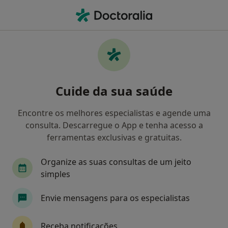
Men
Radioterapeuta
Filters
Mapa
Radioterapeutas
Cuide da sua saúde
Como classificamos os resultados
Encontre os melhores especialistas e agende uma
consulta. Descarregue o App e tenha acesso a
Escolha a localidade para a qual procura o especialista.
ferramentas exclusivas e gratuitas.
Porto
Lisboa
Organize as suas consultas de um jeito
simples
Envie mensagens para os especialistas
Receba notificações