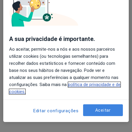
Dr. David Serra
Avaliação dos usuários: 4,6 na Play Store e 4,2 na
Dermatologista
Apple
3 opiniões
A sua privacidade é importante.
Praceta Robalo Cordeiro, Coimbra
•
Mapa
Ao aceitar, permite-nos a nós e aos nossos parceiros
Idealmed - Unidade Hospitalar de Coimbra
utilizar cookies (ou tecnologias semelhantes) para
Esse especialista não oferece agendamento online para esse endereço.
recolher dados estatísticos e fornecer conteúdo com
base nos seus hábitos de navegação. Pode ver e
Solicite um atendimento
atualizar as suas preferências a qualquer momento nas
configurações. Saiba mais na
política de privacidade e de
cookies.
Aceitar
Editar configurações