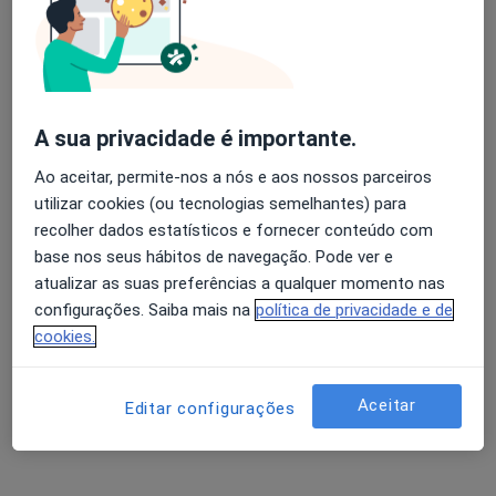
A Baldaque Faria
Avaliação dos usuários: 4,6 na Play Store e 4,2 na
Endocrinologista
Apple
Porto
A sua privacidade é importante.
Ao aceitar, permite-nos a nós e aos nossos parceiros
Ana Paula Marques
utilizar cookies (ou tecnologias semelhantes) para
recolher dados estatísticos e fornecer conteúdo com
Endocrinologista
base nos seus hábitos de navegação. Pode ver e
Porto
atualizar as suas preferências a qualquer momento nas
configurações. Saiba mais na
política de privacidade e de
Ana Paula Meneses Costa
cookies.
Marques
Aceitar
Endocrinologista
Editar configurações
Porto
Antero Jacques Pena