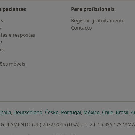
s pacientes
Para profissionais
os
Registar gratuitamente
s
Contacto
tas e respostas
os
as
ções móveis
eparador
 novo separador
bre num novo separador
abre num novo separador
abre num novo separador
abre num novo separador
abre num novo separa
abre num novo
abre num
ab
Italia
,
Deutschland
,
Česko
,
Portugal
,
México
,
Chile
,
Brasil
,
A
GULAMENTO (UE) 2022/2065 (DSA) art. 24: 15.395.179 “AM