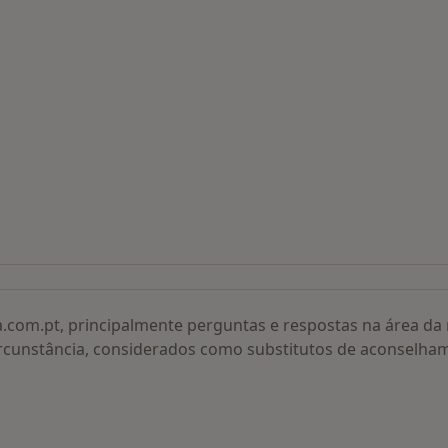
 procurados
a.com.pt, principalmente perguntas e respostas na área d
rcunstância, considerados como substitutos de aconselha