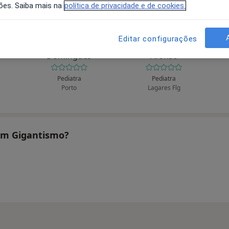
ões. Saiba mais na
política de privacidade e de cookies.
Editar configurações
ar
A José Ribeiro
Alberto A M Caldas
Al
Domingues
Afonso
Pediatra
Pediatra
Porto
Lagares Flg
tam Gigantismo?