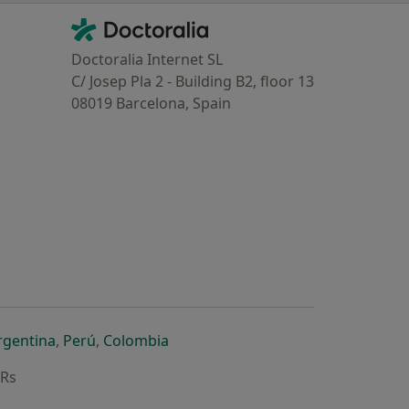
Contacto
Doctoralia - Homepage
Doctoralia Internet SL
C/ Josep Pla 2 - Building B2, floor 13
08019 Barcelona, Spain
dor
 separador
 novo separador
re num novo separador
abre num novo separador
abre num novo separador
abre num novo separador
rgentina
,
Perú
,
Colombia
ARs