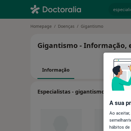
especiali
Homepage
Doenças
Gigantismo
Gigantismo - Informação, e
Informação
Especialistas - gigantismo
A sua p
Ao aceitar,
semelhante
hábitos de