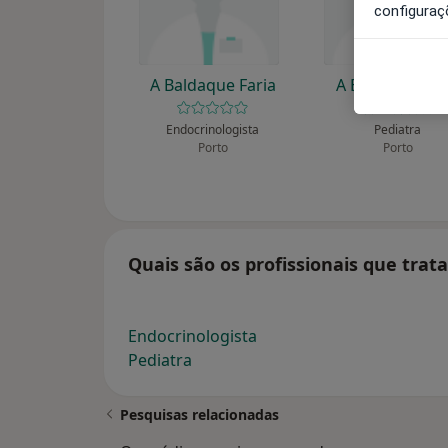
configuraç
A Baldaque Faria
A Bianchi Agui
Endocrinologista
Pediatra
Porto
Porto
Quais são os profissionais que tra
Endocrinologista
Pediatra
Pesquisas relacionadas