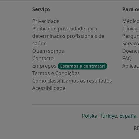
Serviço
Para o
Privacidade
Médic
Política de privacidade para
Clínica
determinados profissionais de
Pergun
saúde
Serviç
Quem somos
Doenc
Contacto
FAQ
Empregos
Aplica
Estamos a contratar!
Termos e Condições
Como classificamos os resultados
Acessibilidade
abre num novo s
abre num
a
Polska
,
Türkiye
,
España
,
RE