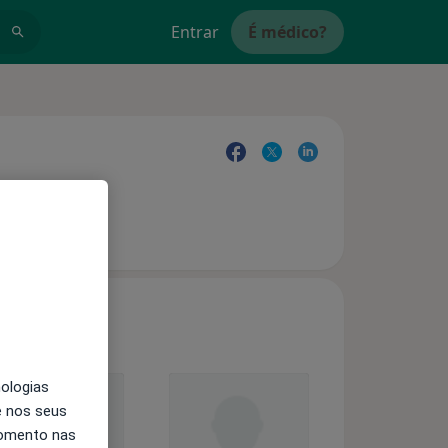
Entrar
É médico?
nologias
e nos seus
momento nas