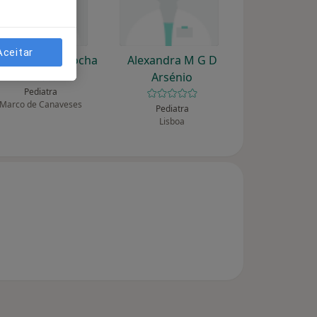
Aceitar
berto Cunha Rocha
Alexandra M G D
Arsénio
Pediatra
Marco de Canaveses
Pediatra
Lisboa