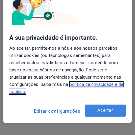
Abel Rito
Avaliação dos usuários: 4,6 na Play Store e 4,2 na
Clínico geral, Médico de família
Apple
Aveiro
A sua privacidade é importante.
Ao aceitar, permite-nos a nós e aos nossos parceiros
Abílio C Costa Araújo
utilizar cookies (ou tecnologias semelhantes) para
recolher dados estatísticos e fornecer conteúdo com
Médico de família
base nos seus hábitos de navegação. Pode ver e
Peso Da Régua
atualizar as suas preferências a qualquer momento nas
configurações. Saiba mais na
política de privacidade e de
Agostinho A C Carvalheira Lobo
cookies.
Médico de família
Águeda
Aceitar
Editar configurações
Alberto M M Tavares Costa