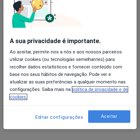
Especialistas - encefalopatia espongiforme
bovina
Avaliação dos usuários: 4,6 na Play Store e 4,2 na
Apple
Fernando A A Nunes Ventura
A sua privacidade é importante.
Infectologista
Ao aceitar, permite-nos a nós e aos nossos parceiros
Ereira Ctx
utilizar cookies (ou tecnologias semelhantes) para
recolher dados estatísticos e fornecer conteúdo com
base nos seus hábitos de navegação. Pode ver e
Francisco J Nunes Antunes
atualizar as suas preferências a qualquer momento nas
configurações. Saiba mais na
política de privacidade e de
Infectologista
Lisboa
cookies.
Isabel Antunes
Aceitar
Editar configurações
Infectologista, Especialista em medicina tropical
Lisboa