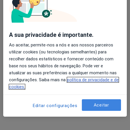
Fernando A A Nunes Ventura
Avaliação dos usuários: 4,6 na Play Store e 4,2 na
Infectologista
Apple
Ereira Ctx
A sua privacidade é importante.
Ao aceitar, permite-nos a nós e aos nossos parceiros
Francisco J Nunes Antunes
utilizar cookies (ou tecnologias semelhantes) para
recolher dados estatísticos e fornecer conteúdo com
Infectologista
base nos seus hábitos de navegação. Pode ver e
Lisboa
atualizar as suas preferências a qualquer momento nas
configurações. Saiba mais na
política de privacidade e de
Isabel Antunes
cookies.
Infectologista, Especialista em medicina tropical
Aceitar
Lisboa
Editar configurações
Maria da Luz Araújo